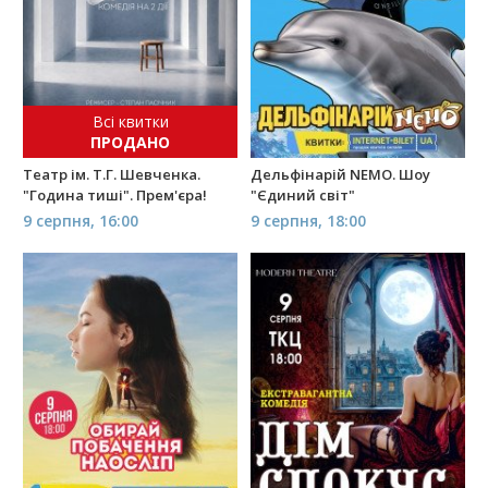
Всі квитки
ПРОДАНО
Театр ім. Т.Г. Шевченка.
Дельфінарій NEMO. Шоу
"Година тиші". Прем'єра!
"Єдиний світ"
9 серпня, 16:00
9 серпня, 18:00