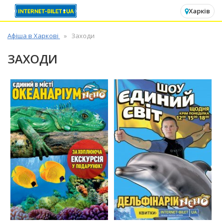
✕
Харків
Афіша в Харкові
Заходи
ЗАХОДИ