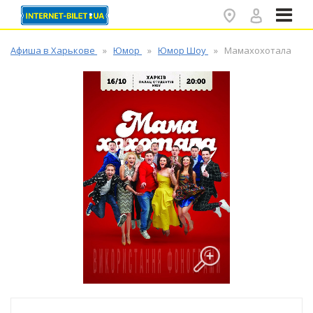
✕
Афиша в Харькове
Юмор
Юмор Шоу
Мамахохотала