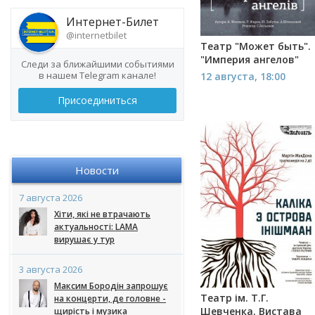
Интернет-Билет
@internetbilet
Театр "Может быть".
"Империя ангелов"
Следи за ближайшими событиями
в нашем Telegram канале!
12 августа, 18:00
Присоединиться
Новости
7 августа 2026
Хіти, які не втрачають
актуальності: LAMA
вирушає у тур
3 августа 2026
Максим Бородін запрошує
Театр ім. Т.Г.
на концерти, де головне -
Шевченка. Вистава
щирість і музика