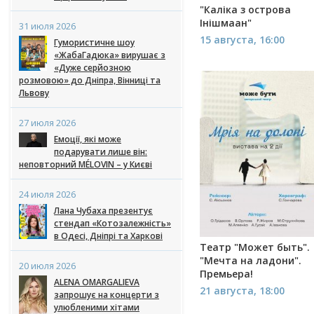
"Каліка з острова
Інішмаан"
31 июля 2026
15 августа, 16:00
Гумористичне шоу
«ЖабаГадюка» вирушає з
«Дуже серйозною
розмовою» до Дніпра, Вінниці та
Львову
27 июля 2026
Емоції, які може
подарувати лише він:
неповторний MÉLOVIN – у Києві
24 июля 2026
Лана Чубаха презентує
стендап «Котозалежність»
в Одесі, Дніпрі та Харкові
Театр "Может быть".
"Мечта на ладони".
20 июля 2026
Премьера!
ALENA OMARGALIEVA
21 августа, 18:00
запрошує на концерти з
улюбленими хітами