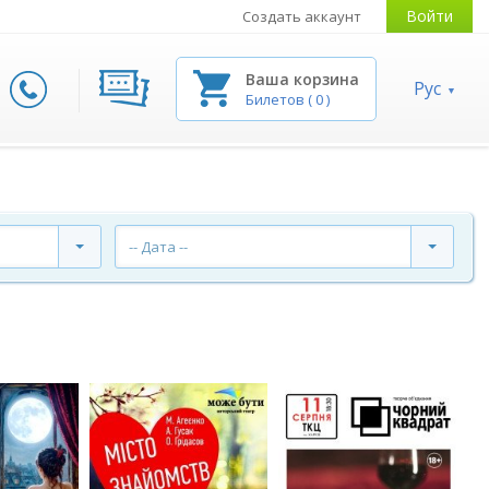
Войти
Создать аккаунт
Ваша корзина
Рус
Билетов
(
0
)
-- Дата --