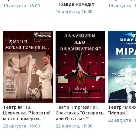
"Правда-комедія"
15 августа, 18:00
16 августа, 
16 августа, 16:00
Театр ім. Т.Г.
Театр "Impresario".
Театр "Може
Шевченка. "Через неї
Спектакль "Оставить
"Мираж"
можна померти..."
или Остаться?"
22 августа, 
22 августа, 16:00
22 августа, 18:00