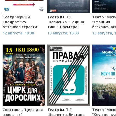
Театр Черный
Театр ім. Т.Г.
Театр "Може
Квадрат "25
Шевченка. "Година
"Станция
оттенков страсти"
тиші". Прем'єра!
бесконечная
12 августа, 18:30
13 августа, 18:00
13 августа, 
Спектакль "Цирк для
Театр ім. Т.Г.
Театр "Може
взрослых"
Шевченка. Вистава
"Коуч по чу