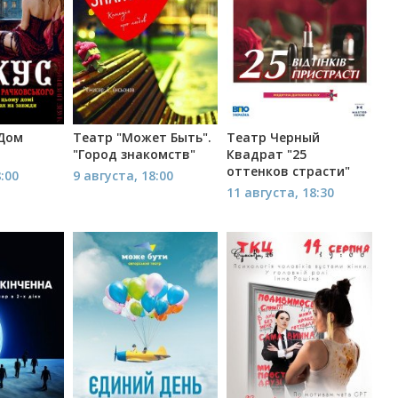
"Дом
Театр "Может Быть".
Театр Черный
"Город знакомств"
Квадрат "25
оттенков страсти"
8:00
9 августа, 18:00
11 августа, 18:30