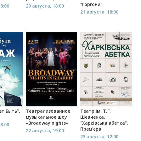
"Горгони"
18:00
20 августа, 18:00
21 августа, 18:00
т Быть".
Театрализованное
Театр ім. Т.Г.
музыкальное шоу
Шевченка.
«Broadway nights»
"Харківська абетка".
18:00
Прем'єра!
22 августа, 19:00
23 августа, 12:00