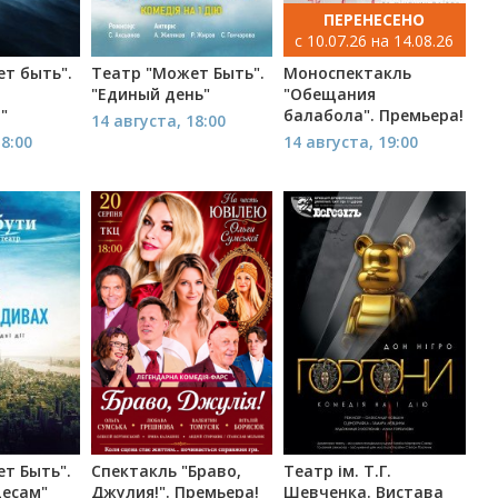
ПЕРЕНЕСЕНО
с 10.07.26 на 14.08.26
т быть".
Театр "Может Быть".
Моноспектакль
"Единый день"
"Обещания
"
балабола". Премьера!
14 августа, 18:00
18:00
14 августа, 19:00
т Быть".
Спектакль "Браво,
Театр ім. Т.Г.
десам"
Джулия!". Премьера!
Шевченка. Вистава