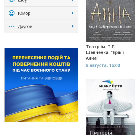
Юмор
Другое
Театр ім. Т.Г.
Шевченка. "Ерік і
Анна"
8 августа, 16:00