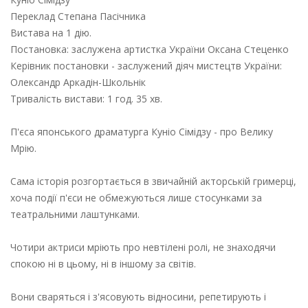
Переклад Степана Пасічника
Вистава на 1 дію.
Постановка: заслужена артистка України Оксана Стеценко
Керівник постановки - заслужений діяч мистецтв України:
Олександр Аркадін-Школьнік
Тривалість вистави: 1 год. 35 хв.
П'єса японського драматурга Куніо Сімідзу - про Велику
Мрію.
Сама історія розгортається в звичайній акторській гримерці,
хоча події п'єси не обмежуються лише стосунками за
театральними лаштунками.
Чотири актриси мріють про невтілені ролі, не знаходячи
спокою ні в цьому, ні в іншому за світів.
Вони сваряться і з'ясовують відносини, репетирують і