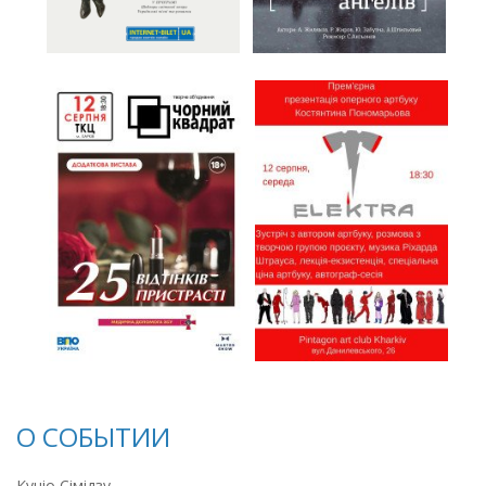
О СОБЫТИИ
Куніо Сімідзу