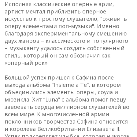
Исполняя классические оперные арии,
артист мечтал приблизить оперное
искусство к простому слушателю, "оживить
оперу элементами поп-музыки". Именно
благодаря экспериментальному смешению
двух жанров – классического и популярного
– музыканту удалось создать собственный
стиль, который он сам обозначил как
«оперный рок».
Большой успех пришел к Сафина после
выхода альбома “Insieme a Te”, в котором
объединились элементы оперы, соула и
мюзикла. Хит “Luna” с альбома помог певцу
завоевать сердца миллионов слушателей во
всем мире. К многочисленной армии
поклонников творчества Сафина относится
и королева Великобритании Елизавета II.
Успех подкрепляет улыбка, которая никогда