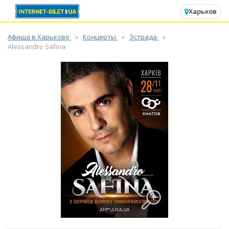
✕
Харьков
Афиша в Харькове
Концерты
Эстрада
Alessandro Safina