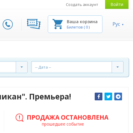
Войти
Создать аккаунт
Ваша корзина
Рус
Билетов
(
0
)
-- Дата --
ликан". Премьера!
ПРОДАЖА ОСТАНОВЛЕНА
прошедшее событие