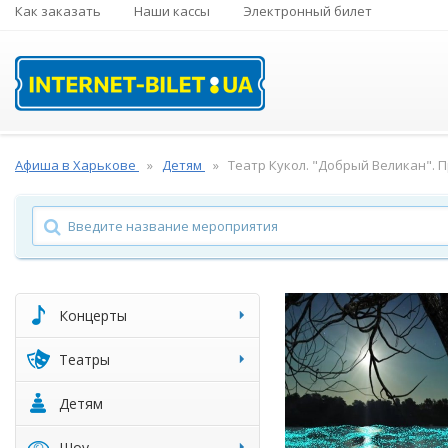
Как заказать
Наши кассы
Электронный билет
Афиша в Харькове
Детям
Театр Кукол. "Добрый Великан". 
Концерты
Театры
Детям
Шоу