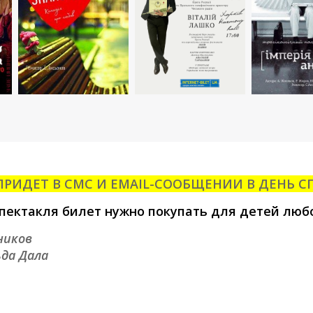
РИДЕТ В СМС И EMAIL-
СООБЩЕНИИ В ДЕНЬ С
пектакля билет нужно покупать для детей любо
ников
да Дала