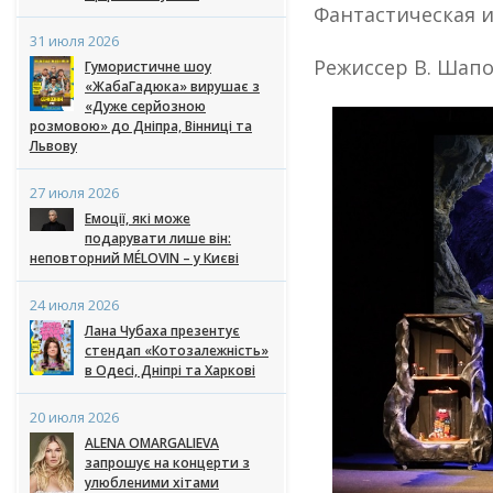
Фантастическая и
31 июля 2026
Режиссер В. Шап
Гумористичне шоу
«ЖабаГадюка» вирушає з
«Дуже серйозною
розмовою» до Дніпра, Вінниці та
Львову
27 июля 2026
Емоції, які може
подарувати лише він:
неповторний MÉLOVIN – у Києві
24 июля 2026
Лана Чубаха презентує
стендап «Котозалежність»
в Одесі, Дніпрі та Харкові
20 июля 2026
ALENA OMARGALIEVA
запрошує на концерти з
улюбленими хітами