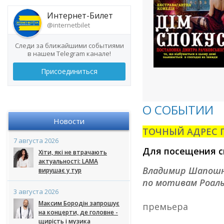
Интернет-Билет
@internetbilet
Следи за ближайшими событиями
в нашем Telegram канале!
Присоединиться
О СОБЫТИИ
Новости
ТОЧНЫЙ АДРЕС П
7 августа 2026
Для посещения с
Хіти, які не втрачають
актуальності: LAMA
Владимир Шапош
вирушає у тур
по мотивам Роаль
3 августа 2026
Максим Бородін запрошує
премьера
на концерти, де головне -
щирість і музика