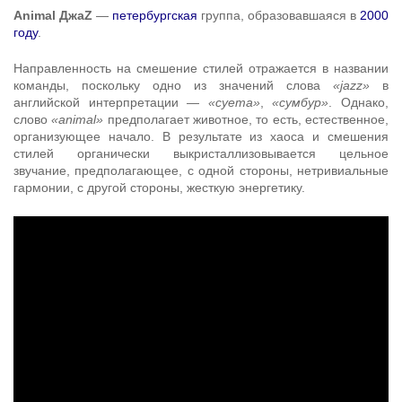
Animal ДжаZ
—
петербургская
группа, образовавшаяся в
2000
году
.
Направленность на смешение стилей отражается в названии
команды, поскольку одно из значений слова
«jazz»
в
английской интерпретации —
«суета»
,
«сумбур»
. Однако,
слово
«animal»
предполагает животное, то есть, естественное,
организующее начало. В результате из хаоса и смешения
стилей органически выкристаллизовывается цельное
звучание, предполагающее, с одной стороны, нетривиальные
гармонии, с другой стороны, жесткую энергетику.