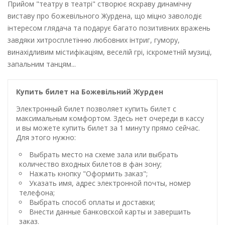
Прийом "театру в театрі" створює яскраву динамічну
виставу про божевільного Журдена, що міцно заволодіє
інтересом глядача та подарує багато позитивних вражень
завдяки хитросплетінню любовних інтриг, гумору,
винахідливим містифікаціям, веселій грі, іскрометній музиці,
запальним танцям...
Купить билет на Божевільний Журден
Электронный билет позволяет купить билет с
максимальным комфортом. Здесь нет очереди в кассу
и вы можете купить билет за 1 минуту прямо сейчас.
Для этого нужно:
Выбрать место на схеме зала или выбрать
количество входных билетов в фан зону;
Нажать кнопку "Оформить заказ";
Указать имя, адрес электронной почты, номер
телефона;
Выбрать способ оплаты и доставки;
Внести данные банковской карты и завершить
заказ.