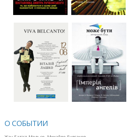
О СОБЫТИИ
Жан Батіст Мольєр, Михайло Булгаков