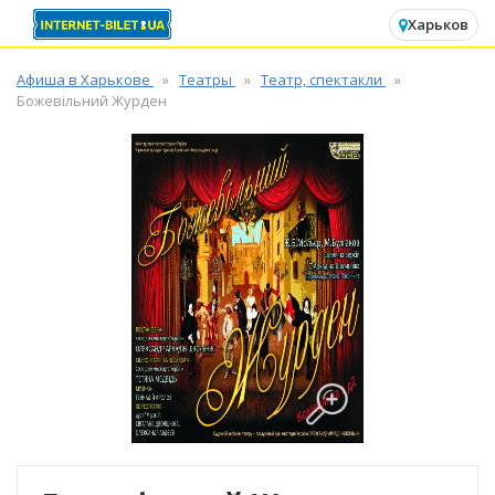
✕
Харьков
Афиша в Харькове
Театры
Театр, спектакли
Божевільний Журден