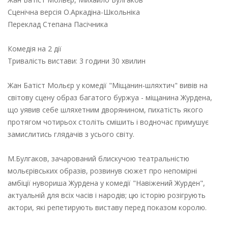
Сценічна версія О.Аркадіна-Школьніка
Переклад Степана Пасічника
Комедія на 2 дії
Тривалість вистави: 3 години 30 хвилин
Жан Батіст Мольєр у комедії "Міщанин-шляхтич" вивів на
світову сцену образ багатого буржуа - міщанина Журдена,
що уявив себе шляхетним дворянином, пихатість якого
протягом чотирьох століть смішить і водночас примушує
замислитись глядачів з усього світу.
М.Булгаков, зачарований блискучою театральністю
мольєрівських образів, розвинув сюжет про непомірні
амбіції нувориша Журдена у комедії "Навіжений Журден",
актуальній для всіх часів і народів; цю історію розігрують
актори, які репетирують виставу перед показом королю.