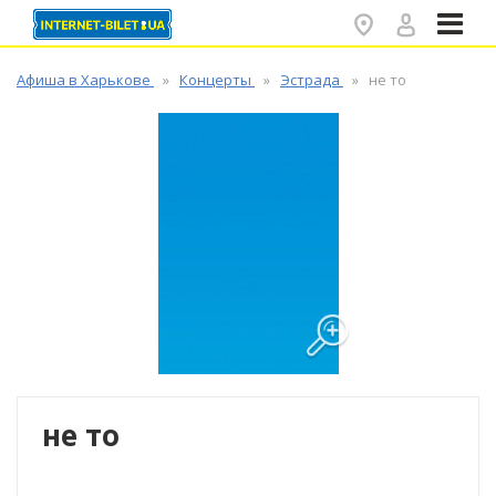
✕
Афиша в Харькове
Концерты
Эстрада
не то
не то