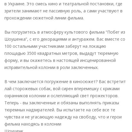
в Украине. Это смесь
кино и театральной постановки, где
зрители занимают не пассивную роль, а сами
участвуют в
прохождении сюжетной линии фильма.
Вы погрузитесь в атмосферу культового фильма “Побег из
Шоушенка”, с его
декорациями и антуражем. Вас вместе со
100 остальными участниками заберут на
локацию
площадью 3500 квадратных метров, выдадут тюремную
форму, и вы
окажетесь в настоящей инсценированной
исправительной колонии в роли
заключенных.
В чем заключается погружение в киносюжет?
Вас встретит
лай сторожевых собак, вой сирен вперемешку с криками
охранников
колонии и ослепляющий свет прожекторов.
Теперь - вы заключенные и обязаны
выполнять приказы
тюремных надзирателей. Вы испытаете на себе все те
чувства и
не угасающую надежду на свободу, что и герои
фильма находясь в колонии
Шоушенк.