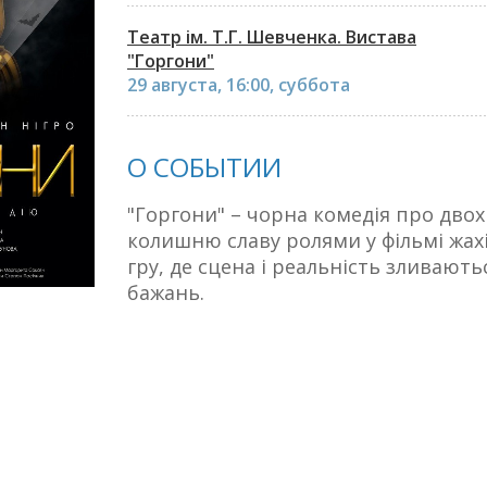
Театр ім. Т.Г. Шевченка. Вистава
"Горгони"
29 августа, 16:00, суббота
О СОБЫТИИ
"Горгони" – чорна комедія про двох
колишню славу ролями у фільмі жах
гру, де сцена і реальність зливают
бажань.