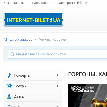
Как заказать
Наши кассы
Электронный билет
Афиша в Харькове
Горгоны. Харьков
ГОРГОНЫ. ХА
Концерты
Театры
Детям
Шоу