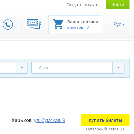
Войти
Создать аккаунт
Ваша корзина
Рус
Билетов
(
0
)
-- Дата --
Харьков
ул. Сумская, 9
Купить билеты
Осталось билетов: 31