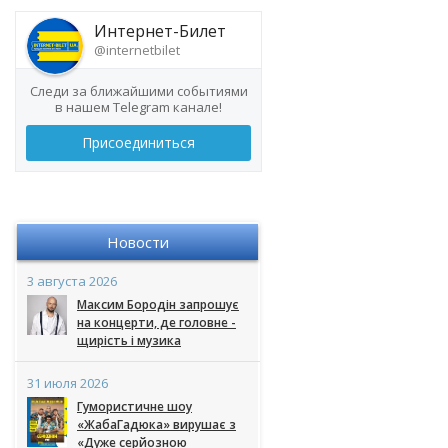
Интернет-Билет
@internetbilet
Следи за ближайшими событиями
в нашем Telegram канале!
Присоединиться
Новости
3 августа 2026
Максим Бородін запрошує
на концерти, де головне -
щирість і музика
31 июля 2026
Гумористичне шоу
«ЖабаГадюка» вирушає з
«Дуже серйозною