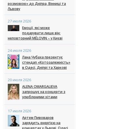
розмовою» до Дніпра, Вінниці та
Львову
27 июля 2026
Емоції, які може
подарувати лише він:
неповторний MÉLOVIN – у Києві
24 июля 2026
Лана Чубаха презентує
стендап «Котозалежність»
в Одесі, Дніпрі та Харкові
20 июля 2026
ALENA OMARGALIEVA
запрошує на концерти з
улюбленими хітами
17 июля 2026
Артем Пивоваров
зарядить енергією на
концертах у Львові, Одесі,