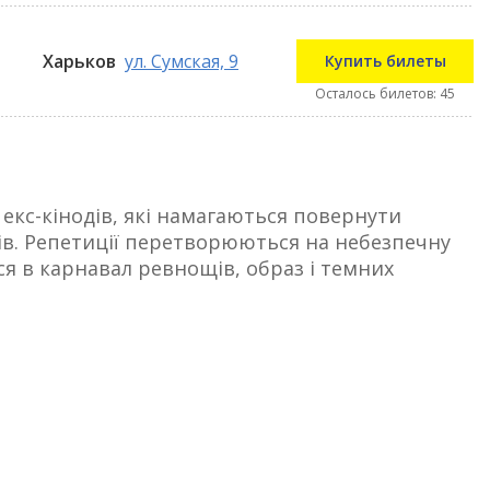
Харьков
ул. Сумская, 9
Купить билеты
Осталось билетов: 45
 екс-кінодів, які намагаються повернути
ів. Репетиції перетворюються на небезпечну
ься в карнавал ревнощів, образ і темних