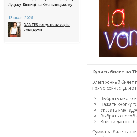
Луцьку, Вінниці та Хмельницькому
13 июля 2026
DANTES готує нову серію
концертів
Купить билет на Th
Электронный билет п
прямо сейчас. Для эт
Выбрать место на
Нажать кнопку "
Указать имя, адр
Выбрать способ 
Внести данные ба
Сумма за билеты спи