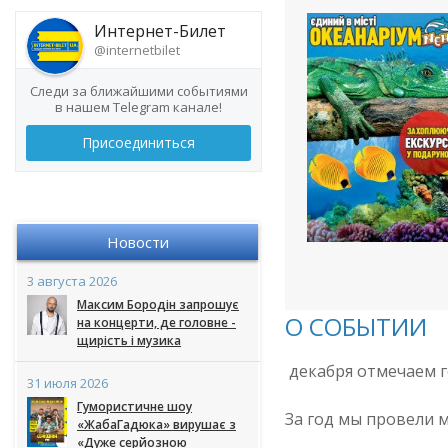
Интернет-Билет
@internetbilet
Следи за ближайшими событиями
в нашем Telegram канале!
Присоединиться
Новости
3 августа 2026
Максим Бородін запрошує
О СОБЫТИИ
на концерти, де головне -
щирість і музика
декабря отмечаем г
31 июля 2026
Гумористичне шоу
За год мы провели 
«ЖабаГадюка» вирушає з
«Дуже серйозною