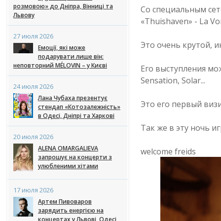
розмовою» до Дніпра, Вінниці та
Со специальным сет
Львову
«Thuishaven» - La V
27 июля 2026
Это очень крутой, 
Емоції, які може
подарувати лише він:
неповторний MÉLOVIN – у Києві
Его выступления мож
Sensation, Solar...
24 июля 2026
Лана Чубаха презентує
Это его первый визи
стендап «Котозалежність»
в Одесі, Дніпрі та Харкові
Так же в эту ночь иг
20 июля 2026
ALENA OMARGALIEVA
welcome freids
запрошує на концерти з
улюбленими хітами
17 июля 2026
Артем Пивоваров
зарядить енергією на
концертах у Львові, Одесі,