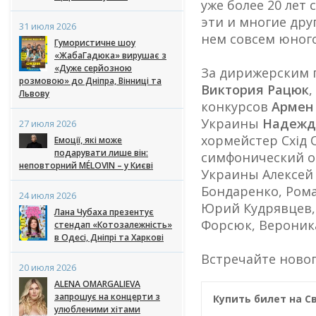
уже более 20 лет
эти и многие дру
31 июля 2026
нем совсем юног
Гумористичне шоу
«ЖабаГадюка» вирушає з
«Дуже серйозною
За дирижерским 
розмовою» до Дніпра, Вінниці та
Виктория Рацюк
Львову
конкурсов
Армен
Украины
Надежд
27 июля 2026
хормейстер Схід
Емоції, які може
подарувати лише він:
симфонический ор
неповторний MÉLOVIN – у Києві
Украины Алексей
Бондаренко, Рома
24 июля 2026
Юрий Кудрявцев,
Лана Чубаха презентує
Форсюк, Вероник
стендап «Котозалежність»
в Одесі, Дніпрі та Харкові
Встречайте новог
20 июля 2026
ALENA OMARGALIEVA
запрошує на концерти з
Купить билет на Св
улюбленими хітами