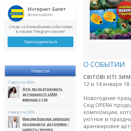
Интернет-Билет
@internetbilet
Следи за ближайшими событиями
в нашем Telegram канале!
Присоединиться
О СОБЫТИИ
Новости
СВІТОВІ ХІТІ ЗИ
7 августа 2026
12 и 14 января 18
Хіти, які не втрачають
актуальності: LAMA
Новогодние праз
вирушає у тур
Схід OPERA продо
композиции, кот
3 августа 2026
уютное и праздничн
Максим Бородін запрошує
на концерти, де головне -
аранжировке арти
щирість і музика