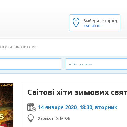
Выберите город
✕
ХАРЬКОВ
ові хіти зимових свят
-- Топ залы --
Світові хіти зимових свя
14 января 2020, 18:30, вторник
Харьков
,
ХНАТОБ