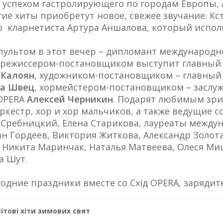
 с успехом гастролирующего по городам Европы
гие хиты приобретут новое, свежее звучание. Кс
о кларнетиста Артура Аншалова, который испол
пультом в этот вечер – дипломант международн
, режиссером-постановщиком выступит главный 
 Калоян
, художником-постановщиком – главный 
а Швец
, хормейстером-постановщиком – заслуж
 OPERA
Алексей Черникин
. Подарят любимым зри
кестр, хор и хор мальчиков, а также ведущие с
 Сребницкий, Елена Старикова, лауреаты между
н Гордеев, Виктория Житкова, Александр Золот
 Никита Маринчак, Наталья Матвеева, Олеся Ми
а Шут.
одние праздники вместе со Схід OPERA, заряди
ітові хіти зимових свят