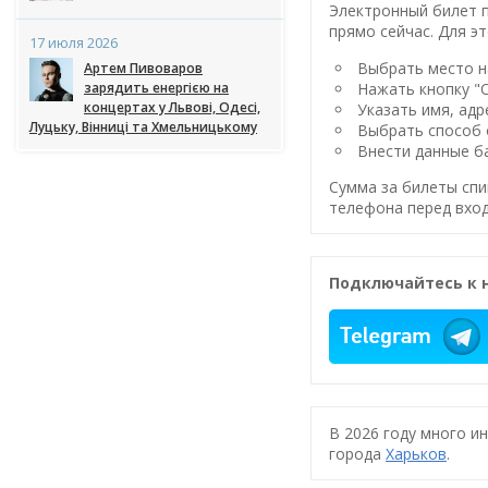
Электронный билет п
прямо сейчас. Для эт
17 июля 2026
Выбрать место на
Артем Пивоваров
Нажать кнопку "
зарядить енергією на
концертах у Львові, Одесі,
Указать имя, адр
Луцьку, Вінниці та Хмельницькому
Выбрать способ 
Внести данные ба
Сумма за билеты спи
телефона перед вход
Подключайтесь к 
В 2026 году много и
города
Харьков
.