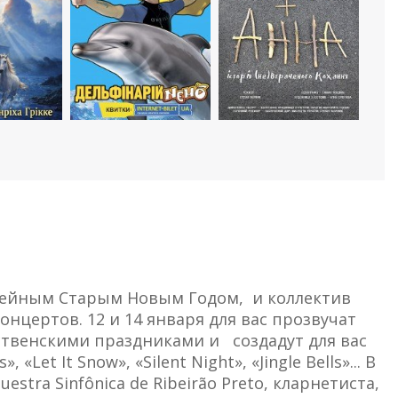
мейным Старым Новым Годом, и коллектив
нцертов. 12 и 14 января для вас прозвучат
твенскими праздниками и создадут для вас
et It Snow», «Silent Night», «Jingle Bells»... В
tra Sinfônica de Ribeirão Preto, кларнетиста,