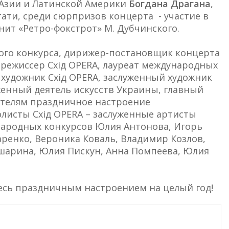
, Азии и Латинской Америки
Богдана Драгана
,
тати, среди сюрпризов концерта - участие в
нит «Ретро-фокстрот» М. Дубчинского.
ого конкурса, дирижер-постановщик концерта
режиссер Схід OPERA, лауреат международных
художник Схід OPERA, заслуженный художник
енный деятель искусств Украины, главный
телям праздничное настроение
олисты Схід OPERA – заслуженные артисты
народных конкурсов Юлия Антонова, Игорь
аренко, Вероника Коваль, Владимир Козлов,
шарина, Юлия Пискун, Анна Помпеева, Юлия
тесь праздничным настроением на целый год!