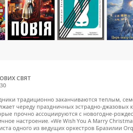
МОВИХ СВЯТ
-30
дники традиционно заканчиваются теплым, се
лжает череду праздничных эстрадно-джазовых ко
орые прочно ассоциируются с новогодне-рождес
ое настроение. «We Wish You A Marry Christmas», «L
ста одного из ведущих оркестров Бразилии Orques