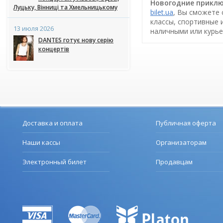
Новогодние приключ
Луцьку, Вінниці та Хмельницькому
bilet.ua
, Вы сможете 
классы, спортивные 
13 июля 2026
наличными или курье
DANTES готує нову серію
концертів
Доставка и оплата
Публичная оферта
Наши кассы
Организаторам
Электронный билет
Продавцам