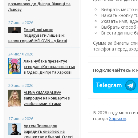
розмовою» до Дніпра, Вінниці та
Выбрать место на
Львову
Нажать кнопку "
Указать имя, адр
27 июля 2026
Выбрать способ 
Емоції, які може
Внести данные ба
подарувати лише він:
неповторний MÉLOVIN – у Києві
Сумма за билеты спи
телефона перед вход
24 июля 2026
Лана Чубаха презентує
стендап «Котозалежність»
Подключайтесь к 
в Одесі, Дніпрі та Харкові
20 июля 2026
ALENA OMARGALIEVA
запрошує на концерти з
улюбленими хітами
В 2026 году много и
города
Харьков
.
17 июля 2026
Артем Пивоваров
зарядить енергією на
концертах у Львові, Одесі,