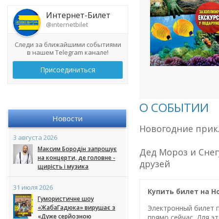
Интернет-Билет
@internetbilet
Следи за ближайшими событиями
в нашем Telegram канале!
Присоединиться
О СОБЫТИИ
Новости
Новогодние при
3 августа 2026
Максим Бородін запрошує
Дед Мороз и Сне
на концерти, де головне -
друзей
щирість і музика
31 июля 2026
Купить билет на 
Гумористичне шоу
«ЖабаГадюка» вирушає з
Электронный билет п
«Дуже серйозною
прямо сейчас. Для эт