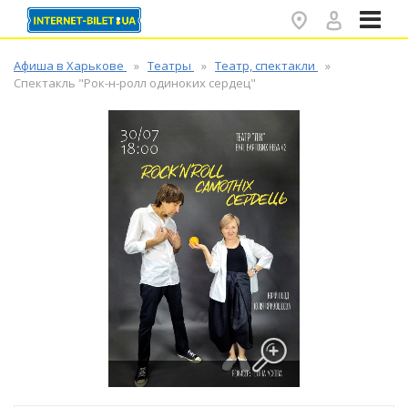
✕
Афиша в Харькове
Театры
Театр, спектакли
Спектакль "Рок-н-ролл одиноких сердец"