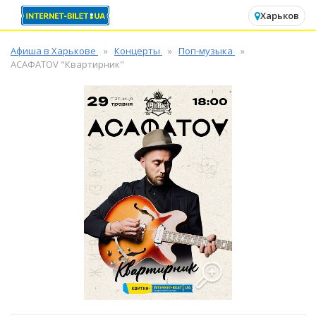
✕
Харьков
Афиша в Харькове
Концерты
Поп-музыка
ACAФАTOV "Квартирник"