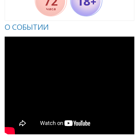
18
72
+
часа
О СОБЫТИИ