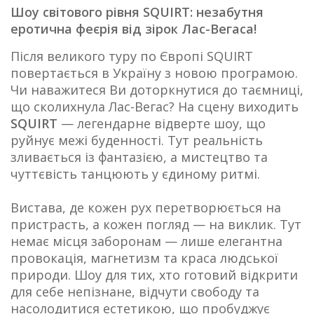
Шоу світового рівня SQUIRT: незабутня
еротична феєрія від зірок Лас-Вегаса!
Після великого туру по Європі SQUIRT
повертається в Україну з новою програмою.
Чи наважитеся Ви доторкнутися до таємниці,
що сколихнула Лас-Вегас? На сцену виходить
SQUIRT
— легендарне відверте шоу, що
руйнує межі буденності. Тут реальність
зливається із фантазією, а мистецтво та
чуттєвість танцюють у єдиному ритмі.
Вистава, де кожен рух перетворюється на
пристрасть, а кожен погляд — на виклик. Тут
немає місця заборонам — лише елегантна
провокація, магнетизм та краса людської
природи. Шоу для тих, хто готовий відкрити
для себе непізнане, відчути свободу та
насолодитися естетикою, що пробуджує