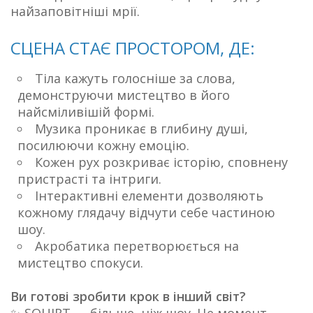
найзаповітніші мрії.
СЦЕНА СТАЄ ПРОСТОРОМ, ДЕ:
Тіла кажуть голосніше за слова,
демонструючи мистецтво в його
найсміливішій формі.
Музика проникає в глибину душі,
посилюючи кожну емоцію.
Кожен рух розкриває історію, сповнену
пристрасті та інтриги.
Інтерактивні елементи дозволяють
кожному глядачу відчути себе частиною
шоу.
Акробатика перетворюється на
мистецтво спокуси.
Ви готові зробити крок в інший світ?