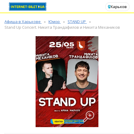
✕
Харьков
Афиша в Харькове
Юмор
STAND UP
Stand Up Concert. Никита Трандафилов и Никита Механиков