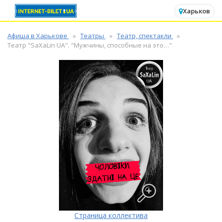
✕
Харьков
Афиша в Харькове
Театры
Театр, спектакли
Театр "SaXaLin UA". "Мужчины, способные на это…"
Страница коллектива