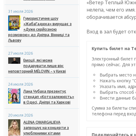
«Ветер Теплый Южный
нелепа, чем его имя
31 июля 2026
оборачивается абсу
Гумористичне шоу
«ЖабаГадюка» вирушає з
«Дуже серйозною
Вход в зал будет от
розмовою» до Дніпра, Вінниці та
Львову
Купить билет на Т
27 июля 2026
Электронный билет п
Емоції, які може
прямо сейчас. Для эт
подарувати лише він:
неповторний MÉLOVIN – у Києві
Выбрать место на
Нажать кнопку "
24 июля 2026
Указать имя, адр
Лана Чубаха презентує
Выбрать способ 
стендап «Котозалежність»
Внести данные ба
в Одесі, Дніпрі та Харкові
Сумма за билеты спи
телефона перед вход
20 июля 2026
ALENA OMARGALIEVA
запрошує на концерти з
улюбленими хітами
Подключайтесь к 