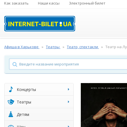
Как заказать
Наши кассы
Электронный билет
Афиша в Харькове
Театры
Театр, спектакли
Театр на Л
Концерты
Театры
Детям
Шоу