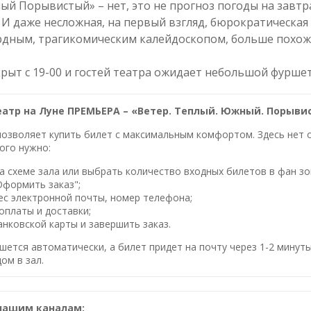
 Порывистый» – нет, это не прогноз погоды на завтра.
. И даже несложная, на первый взгляд, бюрократическа
рдным, трагикомическим калейдоскопом, больше похожи
крыт с 19-00 и гостей театра ожидает небольшой фурше
еатр на Луне ПРЕМЬЕРА – «Ветер. Теплый. Южный. Порыв
озволяет купить билет с максимальным комфортом. Здесь нет оч
ого нужно:
 схеме зала или выбрать количество входных билетов в фан зо
Оформить заказ";
ес электронной почты, номер телефона;
оплаты и доставки;
нковской карты и завершить заказ.
шется автоматически, а билет придет на почту через 1-2 минуты
ом в зал.
нашим каналам: