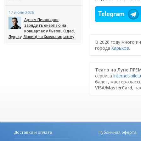
17 июля 2026
Артем Пивоваров
зарядить енергією на
концертах у Львові, Одесі,
Луцьку, Вінниці та Хмельницькому
В 2026 году много и
города
Харьков
.
Театр на Луне ПРЕМ
сервиса
internet-bilet
балет, мастер-класс
VISA/MasterCard
, н
Доставка и оплата
Публичная оферта