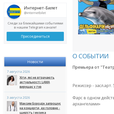
Интернет-Билет
@internetbilet
Следи за ближайшими событиями
в нашем Telegram канале!
Присоединиться
О СОБЫТИИ
Новости
Премьера от "Театр
7 августа 2026
Хіти, які не втрачають
актуальності: LAMA
Режиссер - засл.арт
вирушає у тур
Фарс в одном дейст
3 августа 2026
архангелами»
Максим Бородін запрошує
на концерти, де головне -
щирість і музика