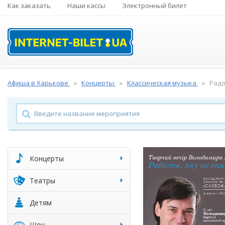
Как заказать
Наши кассы
Электронный билет
Афиша в Харькове
Концерты
Классическая музыка
Радо
Концерты
Театры
Детям
Шоу