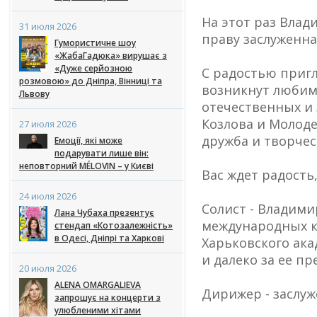
На этот раз Влад
31 июля 2026
праву заслуженна
Гумористичне шоу
«ЖабаГадюка» вирушає з
«Дуже серйозною
С радостью пригл
розмовою» до Дніпра, Вінниці та
возникнут любим
Львову
отечественных и
Козлова и Молод
27 июля 2026
дружба и творчес
Емоції, які може
подарувати лише він:
неповторний MÉLOVIN – у Києві
Вас ждет радость,
24 июля 2026
Солист - Владими
Лана Чубаха презентує
международных ко
стендап «Котозалежність»
в Одесі, Дніпрі та Харкові
Харьковского ака
и далеко за ее пр
20 июля 2026
ALENA OMARGALIEVA
Дирижер - заслу
запрошує на концерти з
улюбленими хітами