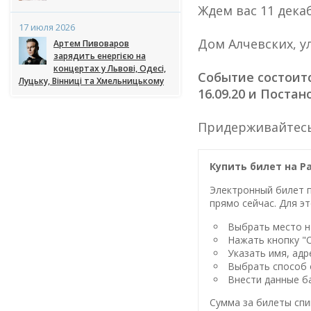
Ждем вас 11 декаб
17 июля 2026
Дом Алчевских, у
Артем Пивоваров
зарядить енергією на
концертах у Львові, Одесі,
Событие состоит
Луцьку, Вінниці та Хмельницькому
16.09.20 и Постан
Придерживайтесь
Купить билет на Р
Электронный билет п
прямо сейчас. Для эт
Выбрать место на
Нажать кнопку "
Указать имя, адр
Выбрать способ 
Внести данные ба
Сумма за билеты спи