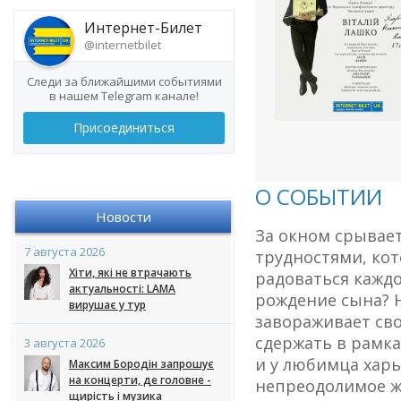
Интернет-Билет
@internetbilet
Следи за ближайшими событиями
в нашем Telegram канале!
Присоединиться
О СОБЫТИИ
Новости
За окном срывает
7 августа 2026
трудностями, кот
Хіти, які не втрачають
радоваться каждо
актуальності: LAMA
рождение сына? 
вирушає у тур
завораживает сво
сдержать в рамка
3 августа 2026
и у любимца харь
Максим Бородін запрошує
на концерти, де головне -
непреодолимое ж
щирість і музика