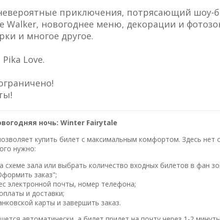
– невероятные приключения, потрясающий шоу-б
ie Walker, новогоднее меню, декорации и фотоз
рки и многое другое.
 Pika Love.
ограничено!
ты!
вогодняя ночь: Winter Fairytale
озволяет купить билет с максимальным комфортом. Здесь нет оч
ого нужно:
 схеме зала или выбрать количество входных билетов в фан зо
Оформить заказ";
ес электронной почты, номер телефона;
оплаты и доставки;
нковской карты и завершить заказ.
шется автоматически, а билет придет на почту через 1-2 минуты