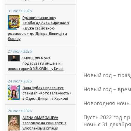
31 июля 2026
Гумористичне шоу
«ЖабаГадюка» вирушає з
«Дуже серйозною
розмовою» до Дніпра, Вінниці та
Львову
27 июля 2026
Емоції, які може
подарувати лише він:
неповторний MÉLOVIN – у Києві
Новый год – праз
24 июля 2026
Лана Чубаха презентує
Новый год – врем
стендап «Котозалежність»
в Одесі, Дніпрі та Харкові
Новогодняя ночь в
20 июля 2026
Пусть 2022 год п
ALENA OMARGALIEVA
запрошує на концерти з
ночь с 31 декабр
улюбленими хітами