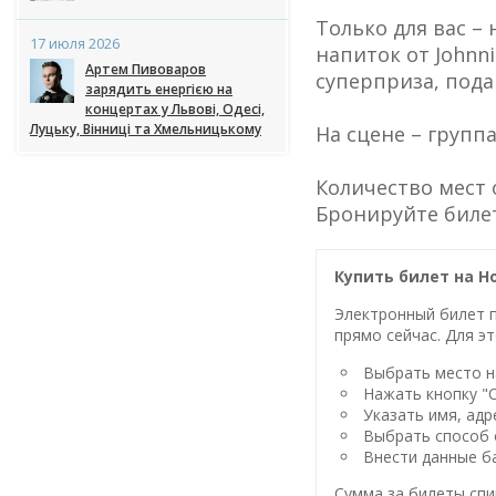
Только для вас 
17 июля 2026
напиток от Johnn
Артем Пивоваров
суперприза, пода
зарядить енергією на
концертах у Львові, Одесі,
Луцьку, Вінниці та Хмельницькому
На сцене – группа
Количество мест 
Бронируйте биле
Купить билет на Но
Электронный билет п
прямо сейчас. Для эт
Выбрать место на
Нажать кнопку "
Указать имя, адр
Выбрать способ 
Внести данные ба
Сумма за билеты спи