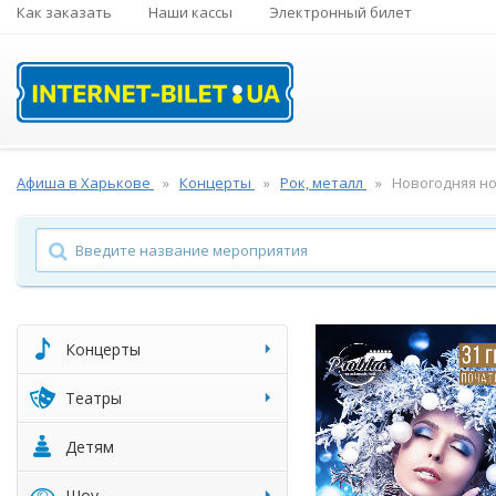
Как заказать
Наши кассы
Электронный билет
Афиша в Харькове
Концерты
Рок, металл
Новогодняя ноч
Концерты
Театры
Детям
Шоу