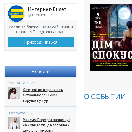
Интернет-Билет
@internetbilet
Следи за ближайшими событиями
в нашем Telegram канале!
Присоединиться
Новости
7 августа 2026
Хіти, які не втрачають
О СОБЫТИИ
актуальності: LAMA
вирушає у тур
3 августа 2026
Максим Бородін запрошує
на концерти, де головне -
щирість і музика