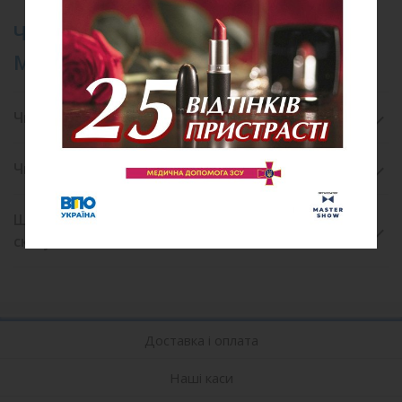
ЧАСТІ ПИТАННЯ ПРО КОНЦЕРТИ У
МІСТІ ХАРКІВ
Чи потрібно друкувати електронний квиток?
Чи можна повернути квиток на концерт?
Що робити, якщо концерт перенесли або
скасували?
Доставка і оплата
Наші каси