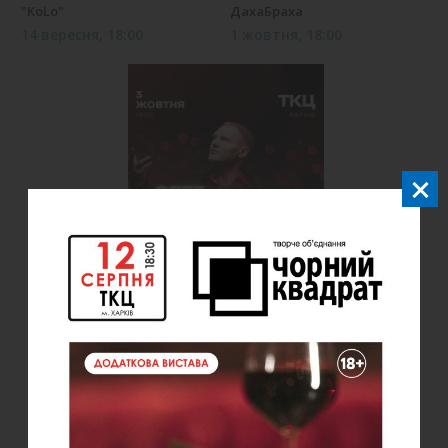
"KoLo"
ДахаБраха
14 вересня, 18:00
1 жовтня, 18:00
Олег Скрипка та Grand
Cabaret Girls Band
3 жовтня, 19:00