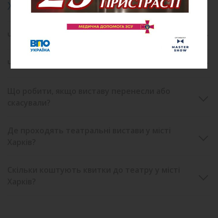
ХАРКІВ
Чи потрібно друкувати електронний квиток?
Чи можна повернути квиток на виставу?
Що робити, якщо виставу перенесли або
скасували?
Де проходять театральні вистави у місті
Харків?
Скільки коштують квитки до театру у місті
Харків?