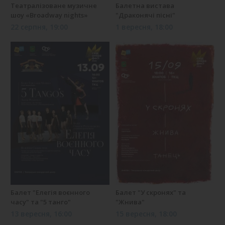
Театралізоване музичне
Балетна вистава
шоу «Broadway nights»
"Драконячі пісні"
22 серпня, 19:00
1 вересня, 18:00
Балет "Елегія воєнного
Балет "У скронях" та
часу" та "5 танго"
"Жнива"
13 вересня, 16:00
15 вересня, 18:00