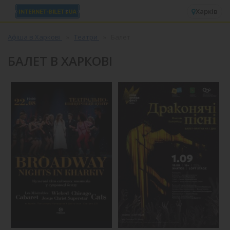
✕
Харків
Афіша в Харкові
Театри
Балет
БАЛЕТ В ХАРКОВІ