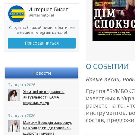
Интернет-Билет
@internetbilet
Следи за ближайшими событиями
в нашем Telegram канале!
Присоединиться
О СОБЫТИИ
Новости
Новые песни, нов
7 августа 2026
Группа "БУМБОКС"
Хіти, які не втрачають
актуальності: LAMA
известных в Укра
вирушає у тур
расчете на то, ч
инструментов, во
3 августа 2026
состав, предложи
Максим Бородін запрошує
на концерти, де головне -
щирість і музика