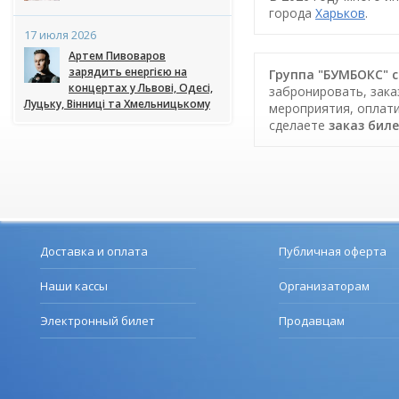
города
Харьков
.
17 июля 2026
Артем Пивоваров
зарядить енергією на
Группа "БУМБОКС" со
концертах у Львові, Одесі,
забронировать, зака
Луцьку, Вінниці та Хмельницькому
мероприятия, оплати
сделаете
заказ бил
Доставка и оплата
Публичная оферта
Наши кассы
Организаторам
Электронный билет
Продавцам