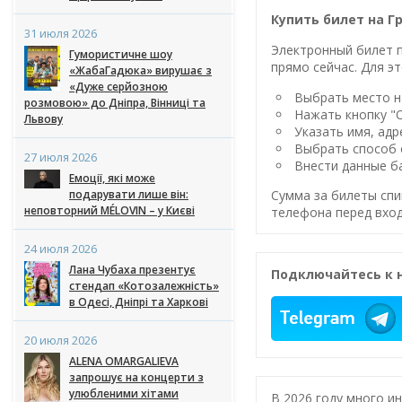
Купить билет на Г
31 июля 2026
Электронный билет п
Гумористичне шоу
прямо сейчас. Для эт
«ЖабаГадюка» вирушає з
«Дуже серйозною
Выбрать место на
розмовою» до Дніпра, Вінниці та
Нажать кнопку "
Львову
Указать имя, адр
Выбрать способ 
27 июля 2026
Внести данные ба
Емоції, які може
подарувати лише він:
Сумма за билеты спи
неповторний MÉLOVIN – у Києві
телефона перед вход
24 июля 2026
Лана Чубаха презентує
Подключайтесь к 
стендап «Котозалежність»
в Одесі, Дніпрі та Харкові
20 июля 2026
ALENA OMARGALIEVA
запрошує на концерти з
улюбленими хітами
В 2026 году много и