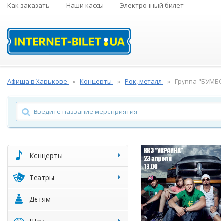
Как заказать
Наши кассы
Электронный билет
Афиша в Харькове
Концерты
Рок, металл
Группа "БУМБ
Концерты
Театры
Детям
Шоу