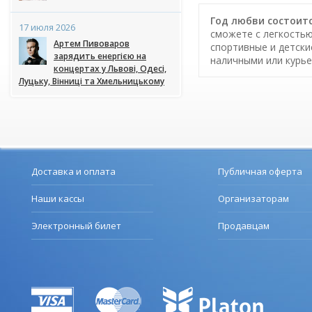
Год любви состоитс
17 июля 2026
сможете с легкостью
Артем Пивоваров
спортивные и детски
зарядить енергією на
наличными или курье
концертах у Львові, Одесі,
Луцьку, Вінниці та Хмельницькому
Доставка и оплата
Публичная оферта
Наши кассы
Организаторам
Электронный билет
Продавцам