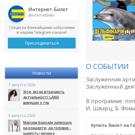
Интернет-Билет
@internetbilet
Следи за ближайшими событиями
в нашем Telegram канале!
Присоединиться
О СОБЫТИИ
Новости
Заслуженная арти
7 августа 2026
Заслуженный деят
Хіти, які не втрачають
актуальності: LAMA
В программе: по
вирушає у тур
И. Шварц, Б. Фоми
3 августа 2026
Максим Бородін запрошує
Купить билет на Г
на концерти, де головне -
щирість і музика