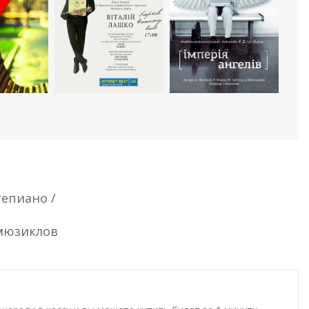
тепиано /
мюзиклов