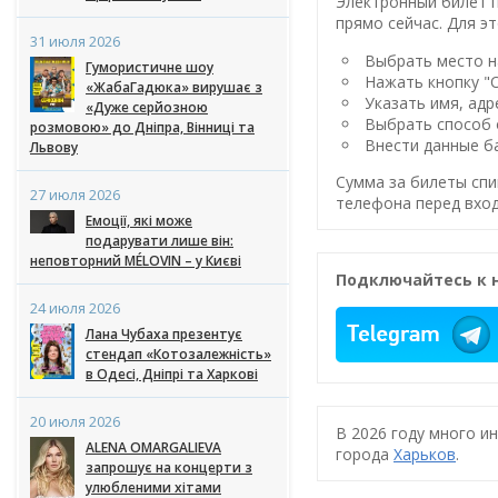
Электронный билет п
прямо сейчас. Для эт
31 июля 2026
Выбрать место на
Гумористичне шоу
Нажать кнопку "
«ЖабаГадюка» вирушає з
Указать имя, адр
«Дуже серйозною
Выбрать способ 
розмовою» до Дніпра, Вінниці та
Внести данные ба
Львову
Сумма за билеты спи
27 июля 2026
телефона перед вход
Емоції, які може
подарувати лише він:
неповторний MÉLOVIN – у Києві
Подключайтесь к 
24 июля 2026
Лана Чубаха презентує
стендап «Котозалежність»
в Одесі, Дніпрі та Харкові
20 июля 2026
В 2026 году много и
ALENA OMARGALIEVA
города
Харьков
.
запрошує на концерти з
улюбленими хітами