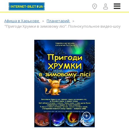
✕
Афиша в Харькове
Планетарий
"Пригоди Хрумки в зимовому лісі". Полнокупольное видео-шоу