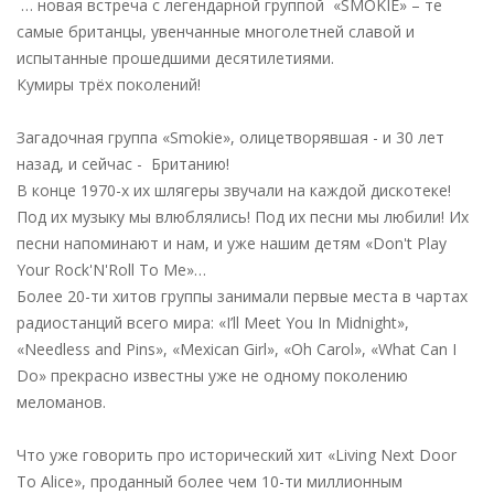
… новая встреча с легендарной группой «SMOKIE» – те
самые британцы, увенчанные многолетней славой и
испытанные прошедшими десятилетиями.
Кумиры трёх поколений!
Загадочная группа «Smokie», олицетворявшая - и 30 лет
назад, и сейчас - Британию!
В конце 1970-х их шлягеры звучали на каждой дискотеке!
Под их музыку мы влюблялись! Под их песни мы любили! Их
песни напоминают и нам, и уже нашим детям «Don't Play
Your Rock'N'Roll To Me»…
Более 20-ти хитов группы занимали первые места в чартах
радиостанций всего мира: «I’ll Meet You In Midnight»,
«Needless and Pins», «Mexican Girl», «Oh Carol», «What Can I
Do» прекрасно известны уже не одному поколению
меломанов.
Что уже говорить про исторический хит «Living Next Door
To Alice», проданный более чем 10-ти миллионным