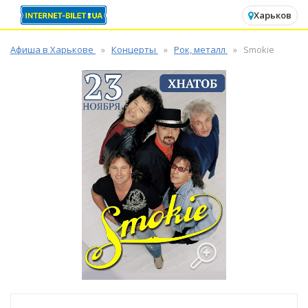
✕
Харьков
Афиша в Харькове
Концерты
Рок, металл
Smokie