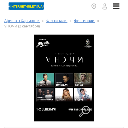
✕
Афиша в Харькове
Фестивали
Фестивали
VНОЧИ (2 сентября)