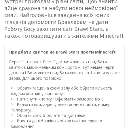
зустріч пригодам у різні світи, щоб знайти
яйце дракона та набути нової неймовірної
сили. Найголовніше завдання всіх юних
глядачів допомогти Бравлерам не дати
Роботу Босу захопити світ Brawl Stars, а
також потоваришувати з жителями Minecraft
Придбати квиток на Brawl Stars проти Minecraft
Сервіс "Інтернет Білет" дає можливість придбати
квиток з максимальним комфортом. Тут немає черги
до каси і Ви можете придбати квиток за 1 хвилину саме
зараз. Для цього потрібно:
Обрати місце на схемі залу або обрати кількість
вхідних квитків у фан-зону;
Натиснути кнопку "Оформити замовлення";
Вказати ім'я, адресу електронної пошти, номер
телефону;
Обрати спосіб оплати та доставки;
Внести дані банківської картки і завершити
замовлення.