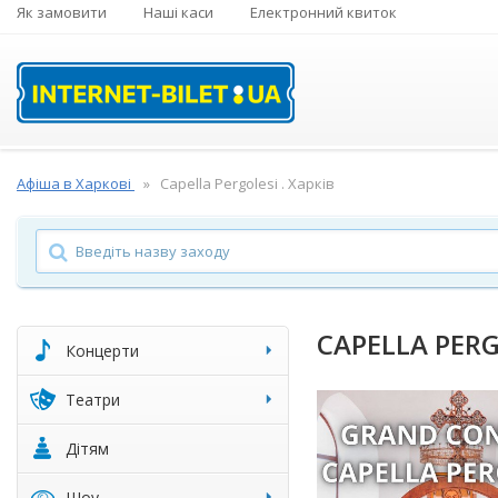
Як замовити
Наші каси
Електронний квиток
Афіша в Харкові
Capella Pergolesi . Харків
CAPELLA PERG
Концерти
Театри
Дітям
Шоу