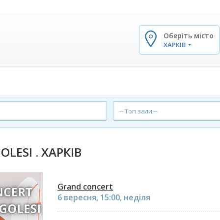
Оберіть місто
✕
ХАРКІВ
-- Топ зали --
OLESI . ХАРКІВ
Grand concert
6 вересня, 15:00, неділя