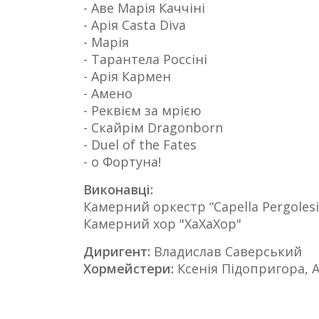
- Аве Марія Каччіні
- Арія Casta Diva
- Марія
- Тарантела Россіні
- Арія Кармен
- Амено
- Реквієм за мрією
- Скайрім Dragonborn
- Duel of the Fates
- о Фортуна!
Виконавці:
Камерний оркестр “Capella Pergolesi
Камерний хор "ХаХаХор"
Диригент:
Владислав Саверський
Хормейстери:
Ксенія Підопригора, А