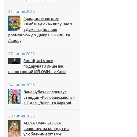
31 липня 2026
Гумористичне шоу
«ЖабаГадюка» вирушає з
«Дуже серйозною
розмовою» до Дніпра, Вінниці та
Львову
27 липня 2026
Емоції, які може
подарувати лише він:
неповторний MÉLOVIN – у Києві
24 липня 2026
Лана Чубаха презентує
стендап «Котозалежність»
в Одесі, Дніпрі та Харкові
20 липня 2026
ALENA OMARGALIEVA
запрошує на концерти з
улюбленими хітами