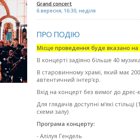
Grand concert
6 вересня, 16:30, неділя
ПРО ПОДІЮ
Місце проведення буде вказано на 
В концерті задіяно більше 40 музикан
В старовинному храмі, який має 200-
автентичний інтерʼєр.
Вхід на концерт без вимог до дрес-к
Для глядачів доступні мʼякі стільці (
схеми залу)
Програма концерту:
- Алілуя Гендель