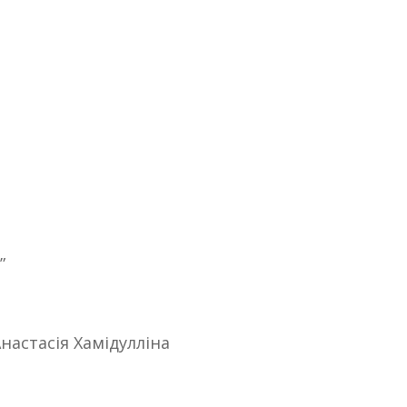
”
настасія Хамідулліна