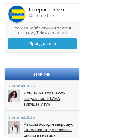
Інтернет-Білет
@internetbilet
Стеж за найближчими подіями
в нашому Telegram каналі!
Приєднатися
Новини
7 серпня 2026
Хіти, які не втрачають
актуальності: LAMA
вирушає у тур
3 серпня 2026
Максим Бородін запрошує
на концерти, де головне -
щирість і музика