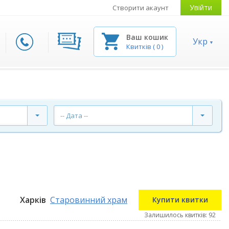
Увійти
Створити акаунт
Ваш кошик
Укр
Квитків
(
0
)
-- Дата --
Харків
Старовинний храм
Купити квитки
Залишилось квитків: 92