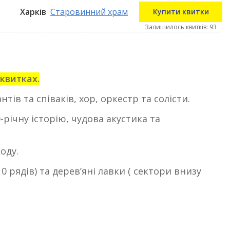
Харків
Старовинний храм
Купити квитки
Залишилось квитків: 93
квитках.
тів та співаків, хор, оркестр та солісти.
річну історію, чудова акустика та
оду.
10 рядів) та деревʼяні лавки ( сектори внизу