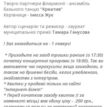
Творчі партнери філармонії - ансамбль
бального танцю
"Креатив"
Керівниця -
Інесса Жук
Автор сценарію та режисер - лауреат
муніципальної премії
Тамара Ганусова
! Зал знаходиться на - 1 поверсі
* Приходьте на захід трошки раніше (о 17:30)
початку концертної програми (о 18:00). Так ви
матимете час перекусити якщо зголодніли, а
також на душевні бесіди, келих улюбленого,
знайомство з інтер’єром.
* Квитки у продажі тільки на сайті
"Інтернет-Білет"
* Перед початком заходу квиток (! за
наявності місць) має єдину ціну - 200 грн.,
сплачується тільки за готівковий розрахунок