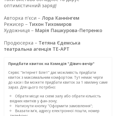
оптимістичний заряд!
Авторка п'єси –
Лора Каннінгем
Режисер –
Тихон Тихомиров
Художниця –
Марія Пашкурова-Петренко
Продюсерка –
Тетяна Єдемська
театральна агенція ТЕ-АРТ
Придбати квиток на Комедія "Дівич-вечір"
Сервіс "Інтернет Білет" дає можливість придбати
квиток з максимальним комфортом. Тут немає черги
до каси і Ви можете придбати квиток за 1 хвилину саме
зараз. Для цього потрібно:
Обрати місце на схемі залу або обрати кількість
вхідних квитків у фан-зону;
Натиснути кнопку "Оформити замовлення";
Вказати ім'я, адресу електронної пошти, номер
телефону;