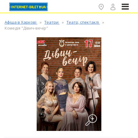
✕
Афіша в Харкові
Театри
Театр, спектаклі
Комедія "Дівич-вечір"