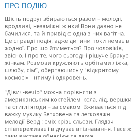
ПРО ПОДІЮ
Шість подруг збираються разом – молоді,
вродливі, незаміжні жінки! Вони давно не
бачилися, та й привід є: одна з них вагітна.
Це справді подія, адже дитини поки немає в
жодної. Про що йтиметься? Про чоловіків,
звісно. І про те, чого сьогодні рішуче бракує
жінкам. Розмови кружляють орбітами ліжка,
шлюбу, сім'ї, обертаючись у "відкритому
космосі»" інтиму і одкровень.
"Дівич-вечір" можна порівняти з
американським коктейлем: кола, лід, вершки
та стиглі ягоди – за смаком. Вживається під
важку музику Бетховена та легковажні
мелодії Верді: сміх крізь сльози. Глядач
співпереживає і відчуває впізнавання. І все ж
таки вистава обнадіює та дарує