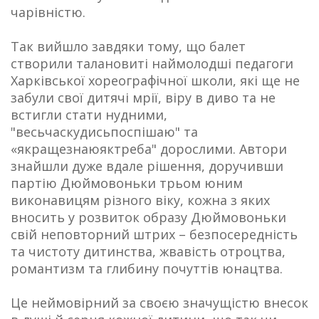
чарівністю.
Так вийшло завдяки тому, що балет
створили талановиті наймолодші педагоги
Харківської хореографічної школи, які ще не
забули свої дитячі мрії, віру в диво та не
встигли стати нудними,
"весьчаскудисьпоспішаю" та
«якращезнаюяктреба" дорослими. Автори
знайшли дуже вдале рішення, доручивши
партію Дюймовоньки трьом юним
виконавицям різного віку, кожна з яких
вносить у розвиток образу Дюймовоньки
свій неповторний штрих – безпосередність
та чистоту дитинства, жвавість отроцтва,
романтизм та глибину почуттів юнацтва.
Це неймовірний за своєю значущістю внесок