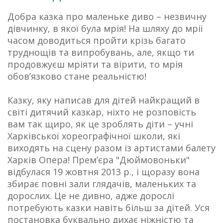
Добра казка про маленьке диво – незвичну
дівчинку, в якої була мрія! На шляху до мрії
часом доводиться пройти крізь багато
труднощів та випробувань, але, якщо ти
продовжуєш мріяти та вірити, то мрія
обов’язково стане реальністю!
Казку, яку написав для дітей найкращий в
світі дитячий казкар, ніхто не розповість
вам так щиро, як це зроблять діти – учні
Харківської хореографічної школи, які
виходять на сцену разом із артистами балету
Харків Опера! Прем’єра "Дюймовоньки"
відбулася 19 жовтня 2013 р., і щоразу вона
збирає повні зали глядачів, маленьких та
дорослих. Це не дивно, адже дорослі
потребують казки навіть більш за дітей. Уся
постановка буквально дихає ніжністю та