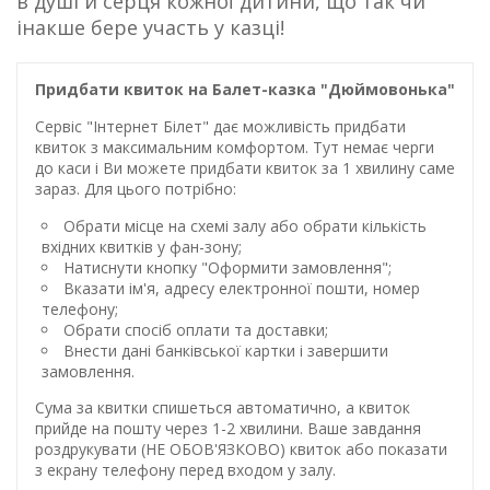
в душі й серця кожної дитини, що так чи
інакше бере участь у казці!
Придбати квиток на Балет-казка "Дюймовонька"
Сервіс "Інтернет Білет" дає можливість придбати
квиток з максимальним комфортом. Тут немає черги
до каси і Ви можете придбати квиток за 1 хвилину саме
зараз. Для цього потрібно:
Обрати місце на схемі залу або обрати кількість
вхідних квитків у фан-зону;
Натиснути кнопку "Оформити замовлення";
Вказати ім'я, адресу електронної пошти, номер
телефону;
Обрати спосіб оплати та доставки;
Внести дані банківської картки і завершити
замовлення.
Сума за квитки спишеться автоматично, а квиток
прийде на пошту через 1-2 хвилини. Ваше завдання
роздрукувати (НЕ ОБОВ'ЯЗКОВО) квиток або показати
з екрану телефону перед входом у залу.