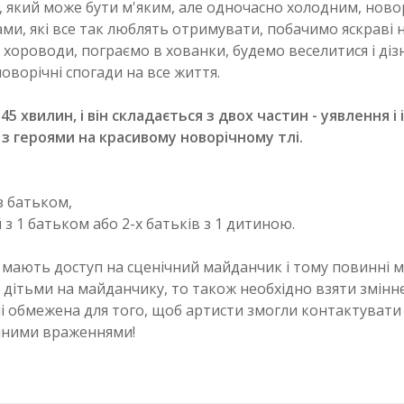
м, який може бути м'яким, але одночасно холодним, ново
и, які все так люблять отримувати, побачимо яскраві н
хороводи, пограємо в хованки, будемо веселитися і діз
оворічні спогади на все життя.
45 хвилин, і він складається з двох частин - уявлення і
 з героями на красивому новорічному тлі.
з батьком,
ей з 1 батьком або 2-х батьків з 1 дитиною.
и мають доступ на сценічний майданчик і тому повинні 
 дітьми на майданчику, то також необхідно взяти змінн
алі обмежена для того, щоб артисти змогли контактуват
ічними враженнями!