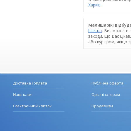
Харків
.
Малишарікі відбуде
bilet.ua
, Ви зможете 
заходи, що Вас ціка
або кур'єром, якщо 
Доставка і оплата
Публічна оферта
Наші каси
Організаторам
Електронний квиток
Продавцям