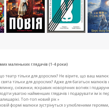
мих маленьких глядачів (1-4 роки)
 що театр тільки для дорослих? Не вірите, що ваш мал
 свята тільки для дорослих? Адже для багатьох малюкі
 ялинку, сніжинки, яскравих новорічних вогнях і подарун
діти увагою найменших глядачів і подарувати їм їх пе
лишарікі. Топ-топ новий рік »
ігровій формі малюки зустрінуться з улюбленими героям