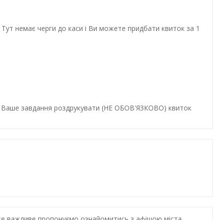
Тут немає черги до каси і Ви можете придбати квиток за 1
и. Ваше завдання роздрукувати (НЕ ОБОВ'ЯЗКОВО) квиток
дуже важливе пропонуємо ознайомитись з афішою міста