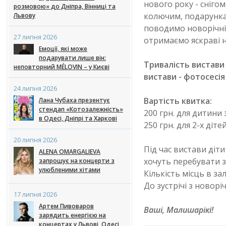
нового року - сніго
розмовою» до Дніпра, Вінниці та
колючим, подарункам
Львову
поводимо новорічні 
27 липня 2026
отримаємо яскраві н
Емоції, які може
подарувати лише він:
Тривалість вистави 
неповторний MÉLOVIN – у Києві
вистави - фотосесія
24 липня 2026
Вартість квитка:
Лана Чубаха презентує
стендап «Котозалежність»
200 грн. для дитини 
в Одесі, Дніпрі та Харкові
250 грн. для 2-х діт
20 липня 2026
Під час вистави діт
ALENA OMARGALIEVA
хочуть перебувати з
запрошує на концерти з
улюбленими хітами
Кількість місць в з
До зустрічі з новор
17 липня 2026
Артем Пивоваров
Ваші, Малишарікі!
зарядить енергією на
концертах у Львові, Одесі,