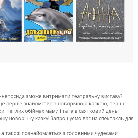
юк-непосида зможе витримати театральну виставу?
в це перше знайомство з новорічною казкою, перші
ки, теплих обіймах мами і тата в святковий день.
ршу новорічну казку! Запрошуємо вас на спектакль для
и, а також познайомляться з головними чудесами