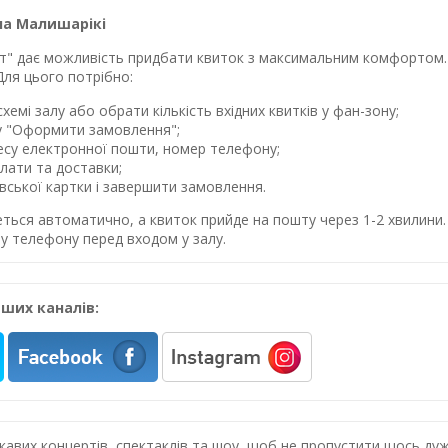
на Малишарікі
лет" дає можливість придбати квиток з максимальним комфортом. 
Для цього потрібно:
хемі залу або обрати кількість вхідних квитків у фан-зону;
у "Оформити замовлення";
ресу електронної пошти, номер телефону;
лати та доставки;
івської картки і завершити замовлення.
еться автоматично, а квиток прийде на пошту через 1-2 хвилин
у телефону перед входом у залу.
ших каналів:
цікавих концертів, спектаклів та шоу, щоб не пропустити щось 