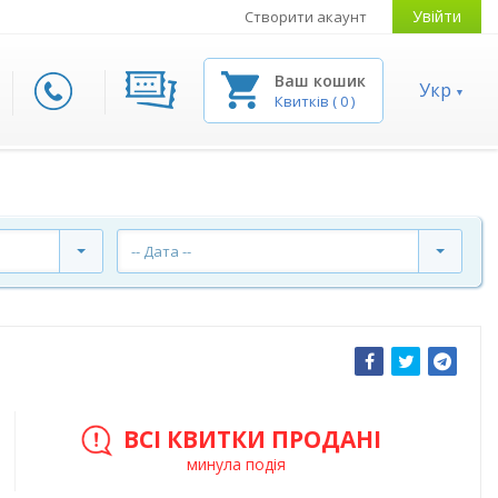
Увійти
Створити акаунт
Ваш кошик
Укр
Квитків
(
0
)
-- Дата --
ВСІ КВИТКИ ПРОДАНІ
минула подія