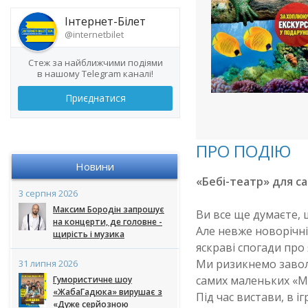
Інтернет-Білет
@internetbilet
Стеж за найближчими подіями
в нашому Telegram каналі!
Приєднатися
ПРО ПОДІЮ
Новини
«Бебі-театр» для са
3 серпня 2026
Максим Бородін запрошує
Ви все ще думаєте,
на концерти, де головне -
Але невже новорічні
щирість і музика
яскраві спогади про
Ми ризикнемо заволо
31 липня 2026
самих маленьких «Ма
Гумористичне шоу
«ЖабаГадюка» вирушає з
Під час вистави, в 
«Дуже серйозною