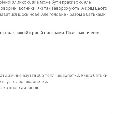
річної ялинкою, яка може бути красивою, але
оворічні вогники, які так заворожують. А крім цього
наватися щось нове. Але головне - разом з батьками
 інтерактивній ігровій програми. Після закінчення
мати змінне взуття або теплі шкарпетки. Якщо батьки
е взуття або шкарпетки.
и з кожною дитиною.