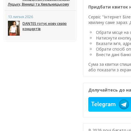
Луцьку, Вінниці та Хмельницькому
Придбати квиток 
Сервіс "Інтернет Бі
13 липня 2026
хвилину саме зараз. 
DANTES готує нову серію
концертів
Обрати місце на с
Натиснути кнопк
Вказати ім'я, ад
Обрати спосіб оп
Внести дані банк
Сума за квитки спиш
або показати з екран
Долучайтесь до на
В 2026 році багато 