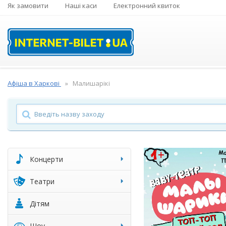
Як замовити
Наші каси
Електронний квиток
Афіша в Харкові
Малишарікі
Концерти
Театри
Дітям
Шоу