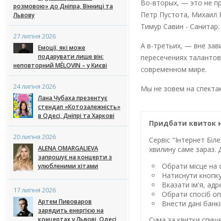
Во-вторых, — это не п
розмовою» до Дніпра, Вінниці та
Петр Пустота, Михаил 
Львову
Тимур Савин - Санитар
27 липня 2026
А в-третьих, — вне за
Емоції, які може
подарувати лише він:
пересечениях талантов
неповторний MÉLOVIN – у Києві
современном мире.
24 липня 2026
Мы не зовем на спект
Лана Чубаха презентує
стендап «Котозалежність»
в Одесі, Дніпрі та Харкові
Придбати квиток н
20 липня 2026
Сервіс "Інтернет Бі
ALENA OMARGALIEVA
хвилину саме зараз. 
запрошує на концерти з
Обрати місце на с
улюбленими хітами
Натиснути кнопк
Вказати ім'я, ад
17 липня 2026
Обрати спосіб оп
Артем Пивоваров
Внести дані банк
зарядить енергією на
Сума за квитки спиш
концертах у Львові, Одесі,