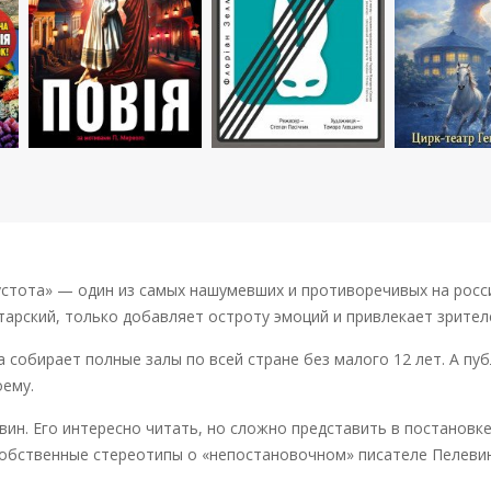
устота» — один из самых нашумевших и противоречивых на росси
тарский, только добавляет остроту эмоций и привлекает зрител
 собирает полные залы по всей стране без малого 12 лет. А пу
оему.
вин. Его интересно читать, но сложно представить в постановк
обственные стереотипы о «непостановочном» писателе Пелевин