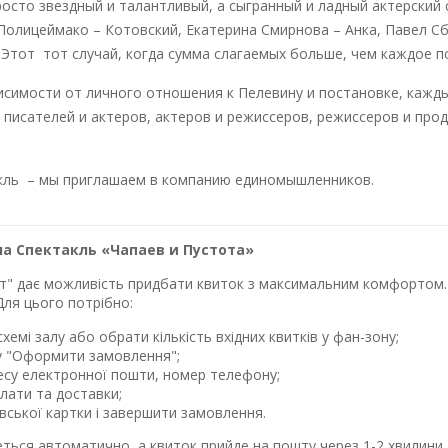
росто звездный и талантливый, а сыгранный и ладный актерский
Полицеймако – Котовский, Екатерина Смирнова – Анка, Павел С
. Этот тот случай, когда сумма слагаемых больше, чем каждое п
висимости от личного отношения к Пелевину и постановке, кажд
 писателей и актеров, актеров и режиссеров, режиссеров и пр
акль – мы приглашаем в компанию единомышленников.
а Cпектакль «Чапаев и Пустота»
лет" дає можливість придбати квиток з максимальним комфортом. 
Для цього потрібно:
хемі залу або обрати кількість вхідних квитків у фан-зону;
у "Оформити замовлення";
ресу електронної пошти, номер телефону;
лати та доставки;
івської картки і завершити замовлення.
еться автоматично, а квиток прийде на пошту через 1-2 хвилин