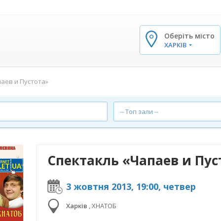
Оберіть місто
✕
ХАРКІВ
аев и Пустота»
-- Топ зали --
Cпектакль «Чапаев и Пус
3 жовтня 2013, 19:00, четвер
Харків
,
ХНАТОБ