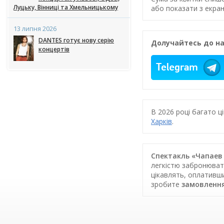
Луцьку, Вінниці та Хмельницькому
або показати з екран
13 липня 2026
DANTES готує нову серію
Долучайтесь до на
концертів
В 2026 році багато 
Харків
.
Cпектакль «Чапаев 
легкістю забронювати
цікавлять, оплативш
зробите
замовлення