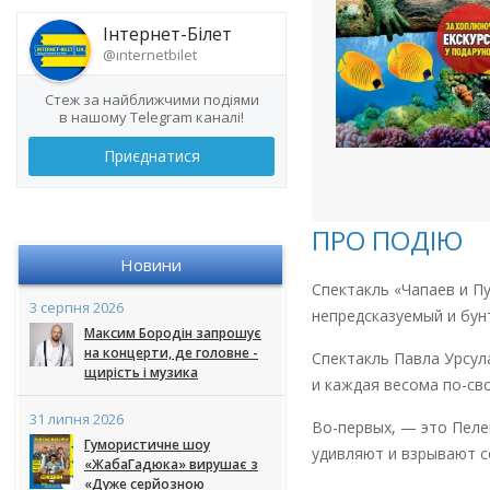
Інтернет-Білет
@internetbilet
Стеж за найближчими подіями
в нашому Telegram каналі!
Приєднатися
ПРО ПОДІЮ
Новини
Cпектакль «Чапаев и П
3 серпня 2026
непредсказуемый и бун
Максим Бородін запрошує
на концерти, де головне -
Спектакль Павла Урсула
щирість і музика
и каждая весома по-св
31 липня 2026
Во-первых, — это Пеле
Гумористичне шоу
удивляют и взрывают с
«ЖабаГадюка» вирушає з
«Дуже серйозною