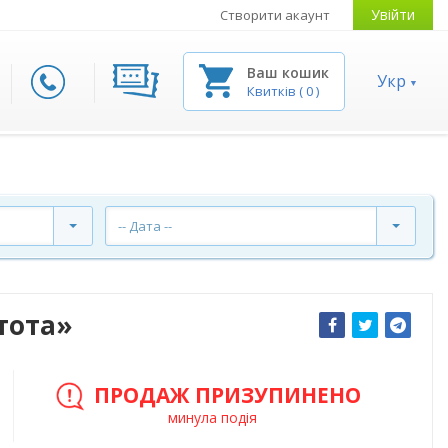
Увійти
Створити акаунт
Ваш кошик
Укр
Квитків
(
0
)
-- Дата --
тота»
ПРОДАЖ ПРИЗУПИНЕНО
минула подія