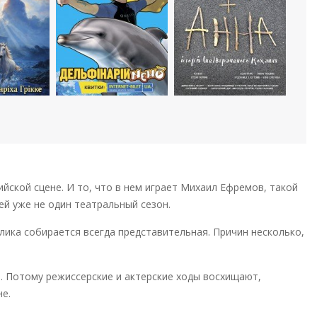
йской сцене. И то, что в нем играет Михаил Ефремов, такой
ей уже не один театральный сезон.
блика собирается всегда представительная. Причин несколько,
е. Потому режиссерские и актерские ходы восхищают,
е.