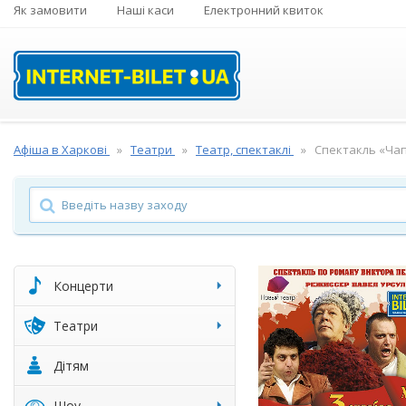
Як замовити
Наші каси
Електронний квиток
Афіша в Харкові
Театри
Театр, спектаклі
Cпектакль «Чап
Концерти
Театри
Дітям
Шоу