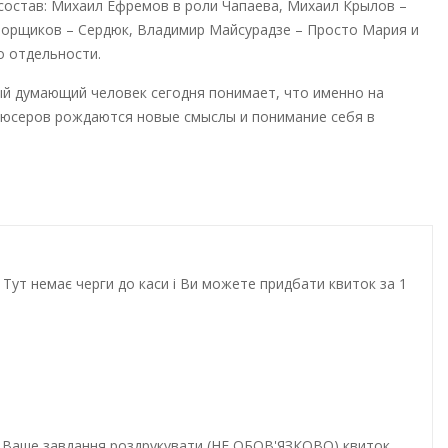
 состав: Михаил Ефремов в роли Чапаева, Михаил Крылов –
борщиков – Сердюк, Владимир Майсурадзе – Просто Мария и
о отдельности.
ый думающий человек сегодня понимает, что именно на
одюсеров рождаются новые смыслы и понимание себя в
Тут немає черги до каси і Ви можете придбати квиток за 1
и. Ваше завдання роздрукувати (НЕ ОБОВ'ЯЗКОВО) квиток