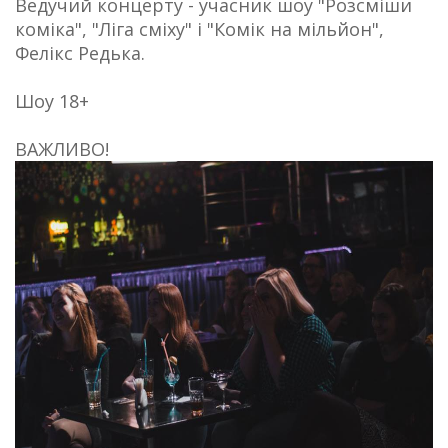
Ведучий концерту - учасник шоу "Розсміши
коміка", "Ліга сміху" і "Комік на мільйон",
Фелікс Редька.
Шоу 18+
ВАЖЛИВО!