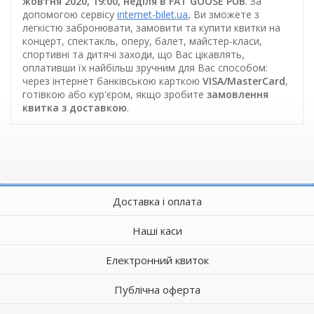
жовтня 2020, 19:00, неділя в FAT GOOSE PUB
. За
допомогою сервісу
internet-bilet.ua
, Ви зможете з
легкістю забронювати, замовити та купити квитки на
концерт, спектакль, оперу, балет, майстер-класи,
спортивні та дитячі заходи, що Вас цікавлять,
оплативши їх найбільш зручним для Вас способом:
через інтернет банківською карткою
VISA/MasterCard
,
готівкою або кур'єром, якщо зробите
замовлення
квитка з доставкою
.
Доставка і оплата
Наші каси
Електронний квиток
Публічна оферта