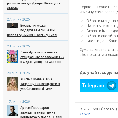
розмовою» до Дніпра, Вінниці та
Сервіс "Інтернет Бі
Львову
хвилину саме зараз. 
27 липня 2026
Обрати місце на с
Емоції, які може
Натиснути кнопк
подарувати лише він:
Вказати ім'я, ад
неповторний MÉLOVIN – у Києві
Обрати спосіб оп
Внести дані банк
24 липня 2026
Сума за квитки спиш
Лана Чубаха презентує
або показати з екран
стендап «Котозалежність»
в Одесі, Дніпрі та Харкові
Долучайтесь до на
20 липня 2026
ALENA OMARGALIEVA
запрошує на концерти з
улюбленими хітами
17 липня 2026
Артем Пивоваров
В 2026 році багато 
зарядить енергією на
Харків
.
концертах у Львові, Одесі,