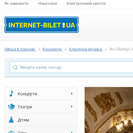
Як замовити
Наші каси
Електронний квиток
Афіша в Харкові
Концерти
Класична музика
Ян Сібеліус
Концерти
Театри
Дітям
Шоу