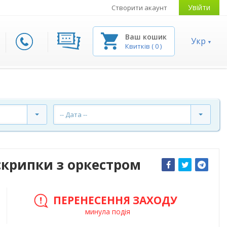
Увійти
Створити акаунт
Ваш кошик
Укр
Квитків
(
0
)
-- Дата --
 скрипки з оркестром
ПЕРЕНЕСЕННЯ ЗАХОДУ
минула подія