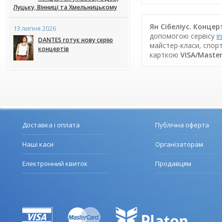
Луцьку, Вінниці та Хмельницькому
Ян Сібеліус. Концер
13 липня 2026
допомогою сервісу
i
DANTES готує нову серію
майстер-класи, спорт
концертів
карткою
VISA/Maste
Доставка і оплата
Публічна оферта
Наші каси
Організаторам
Електронний квиток
Продавцям