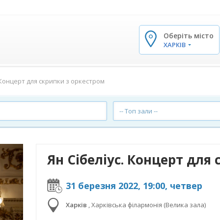
Оберіть місто
✕
ХАРКІВ
. Концерт для скрипки з оркестром
-- Топ зали --
Ян Сібеліус. Концерт для
31 березня 2022, 19:00, четвер
Харків
,
Харківська філармонія (Велика зала)