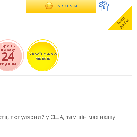
НАТЯКНУТИ
І
н
ш
і
д
а
т
и
Бронь
на касу
24
Українською
мовою
години
тв, популярний у США, там він має назву