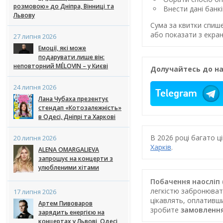
розмовою» до Дніпра, Вінниці та
Внести дані банк
Львову
Сума за квитки спиш
або показати з екран
27 липня 2026
Емоції, які може
подарувати лише він:
неповторний MÉLOVIN – у Києві
Долучайтесь до на
24 липня 2026
Лана Чубаха презентує
стендап «Котозалежність»
в Одесі, Дніпрі та Харкові
В 2026 році багато 
20 липня 2026
Харків
.
ALENA OMARGALIEVA
запрошує на концерти з
улюбленими хітами
Побачення наосліп (
легкістю забронювати
17 липня 2026
цікавлять, оплативш
Артем Пивоваров
зробите
замовлення
зарядить енергією на
концертах у Львові, Одесі,