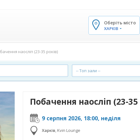
Оберіть місто
✕
ХАРКІВ
бачення наосліп (23-35 років)
-- Топ зали --
Побачення наосліп (23-35 
9 серпня 2026, 18:00, неділя
Харків
,
Kvin Lounge