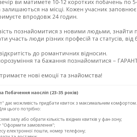
вечір ви матимете 10-12 коротких побачень по 5-
а залишаються на місці. Кожен учасник заповнює 
римуєте впродовж 24 годин.
ість познайомитися з новими людьми, знайти пар
ти участь люди різних професій та статусів, від 
відкритість до романтичних відносин.
орозуміння та бажання познайомитися – ГАРАНТ
тримаєте нові емоції та знайомства!
 Побачення наосліп (23-35 років)
лет" дає можливість придбати квиток з максимальним комфортом. 
Для цього потрібно:
хемі залу або обрати кількість вхідних квитків у фан-зону;
у "Оформити замовлення";
ресу електронної пошти, номер телефону;
лати та доставки;