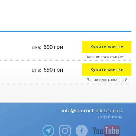
690 грн
Купити квитки
ціна:
Залишилось квитків: 11
690 грн
Купити квитки
ціна:
Залишилось квитків: 8
info@internet-bilet.com.ua
З усіх питань