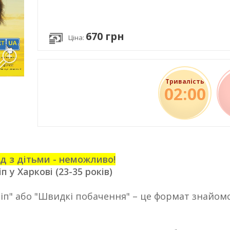
670 грн
Ціна:
Тривалість
02:00
ід з дітьми - неможливо!
 у Харкові (23-35 років)
іп" або "Швидкі побачення" – це формат знайомс