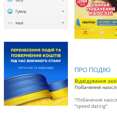
Гумор
Інше
ПРО ПОДІЮ
Відвідування зах
Побачення наосліп
"Побачення наосл
"speed dating".