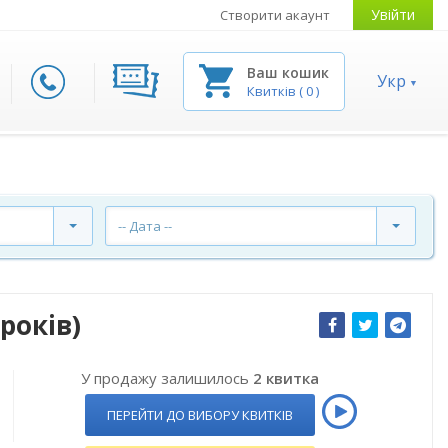
Увійти
Створити акаунт
Ваш кошик
Укр
Квитків
(
0
)
-- Дата --
років)
У продажу залишилось
2 квитка
ПЕРЕЙТИ ДО ВИБОРУ КВИТКІВ