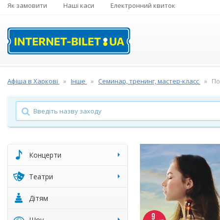
Як замовити
Наші каси
Електронний квиток
Афіша в Харкові
Інше
Семинар, тренинг, мастер-класс
По
Концерти
Театри
Дітям
Шоу