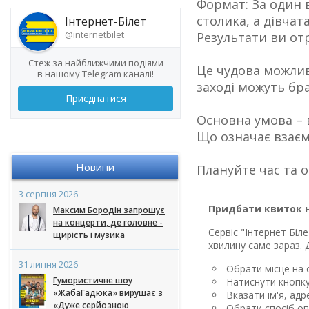
Формат: За один 
столика, а дівчат
Інтернет-Білет
@internetbilet
Результати ви от
Стеж за найближчими подіями
Це чудова можлив
в нашому Telegram каналі!
заході можуть бра
Приєднатися
Основна умова – 
Що означає взаєм
Новини
Плануйте час та о
3 серпня 2026
Придбати квиток на
Максим Бородін запрошує
на концерти, де головне -
Сервіс "Інтернет Бі
щирість і музика
хвилину саме зараз. 
31 липня 2026
Обрати місце на с
Гумористичне шоу
Натиснути кнопк
«ЖабаГадюка» вирушає з
Вказати ім'я, ад
«Дуже серйозною
Обрати спосіб оп