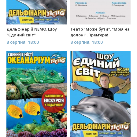
Дельфінарій NEMO. Шоу
Театр "Може бути". "Мрія на
"Єдиний світ"
долоні". Прем'єра!
8 серпня, 18:00
8 серпня, 18:00