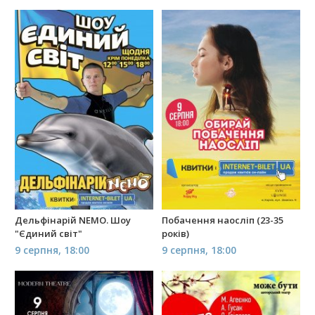
Дельфінарій NEMO. Шоу
Побачення наосліп (23-35
"Єдиний світ"
років)
9 серпня, 18:00
9 серпня, 18:00