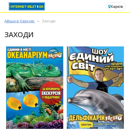
✕
Харків
Афіша в Харкові
Заходи
ЗАХОДИ