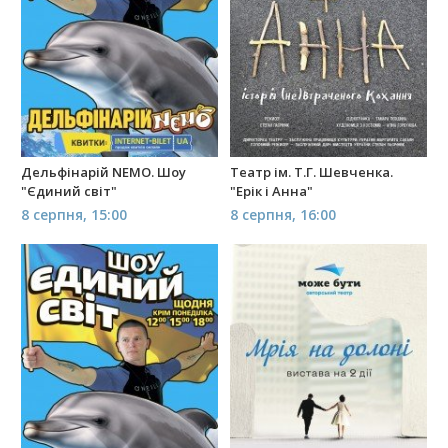
Дельфінарій NEMO. Шоу
Театр ім. Т.Г. Шевченка.
"Єдиний світ"
"Ерік і Анна"
8 серпня, 15:00
8 серпня, 16:00