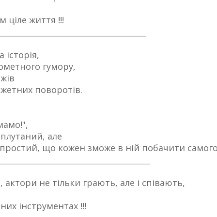
м ціле життя !!!
______________________________________
 історія,
рометного гумору,
жів
южетних поворотів.
мамо!",
аплутаний, але
простий, що кожен зможе в ній побачити самого
_______________________________________
, актори не тільки грають, але і співають,
них інструментах !!!