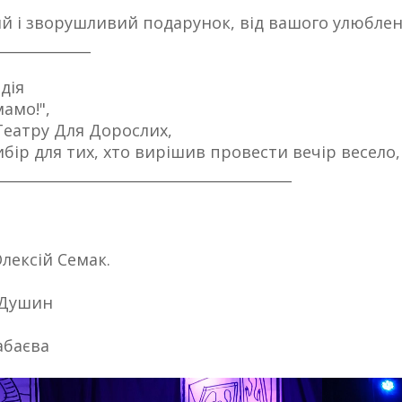
ий і зворушливий подарунок, від вашого улюблен
_____________
дія
амо!",
 Театру Для Дорослих,
ір для тих, хто вирішив провести вечір весело, к
_________________________________________
лексій Семак.
 Душин
абаєва