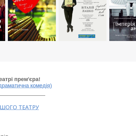
еатрі прем'єра!
драматична комедія)
___________________
АШОГО ТЕАТРУ