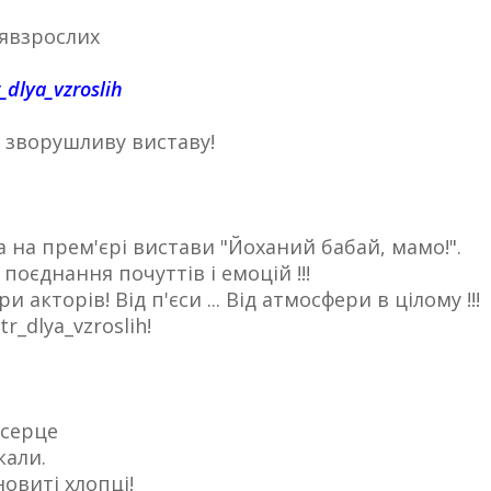
явзрослих
_dlya_vzroslih
і зворушливу виставу!
 на прем'єрі вистави "Йоханий бабай, мамо!".
поєднання почуттів і емоцій !!!
и акторів! Від п'єси ... Від атмосфери в цілому !!!
_dlya_vzroslih!
 серце
кали.
овиті хлопці!