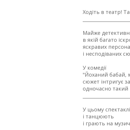
Ходіть в театр! Та
____________________
Майже детективна
в якій багато іск
яскравих персона
і несподіваних с
У комедії
"Йоханий бабай, 
сюжет інтригує з
одночасно такий 
____________________
У цьому спектаклі
і танцюють
і грають на музич