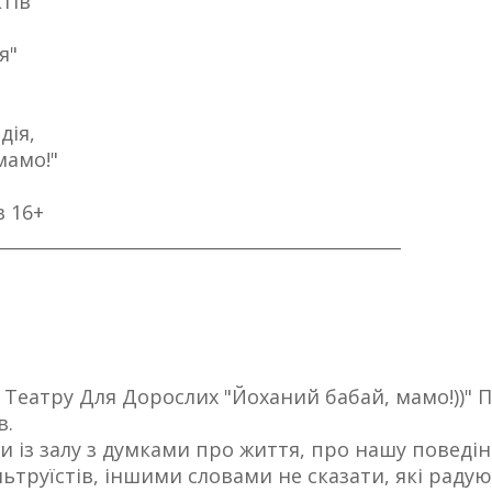
тів
я"
дія,
мамо!"
в 16+
______________________________________________
 Театру Для Дорослих "Йоханий бабай, мамо!))" 
в.
 із залу з думками про життя, про нашу поведінк
ьтруїстів, іншими словами не сказати, які радую