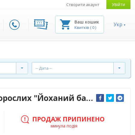
Увійти
Створити акаунт
Ваш кошик
Укр
Квитків
(
0
)
-- Дата --
Харківський Театр Для Дорослих "Йоханий бабай, мамо!"
ПРОДАЖ ПРИПИНЕНО
минула подія