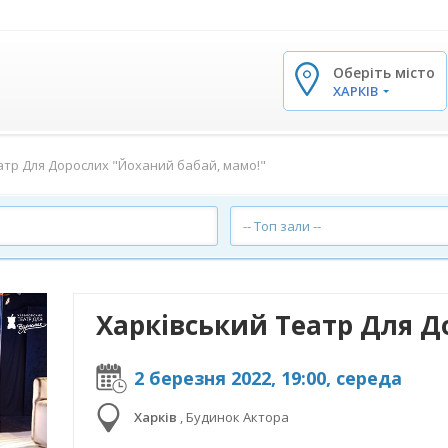
Оберіть місто
✕
ХАРКІВ
атр Для Дорослих "Йоханий бабай, мамо!"
-- Топ зали --
2 березня 2022, 19:00, середа
Харків
,
Будинок Актора