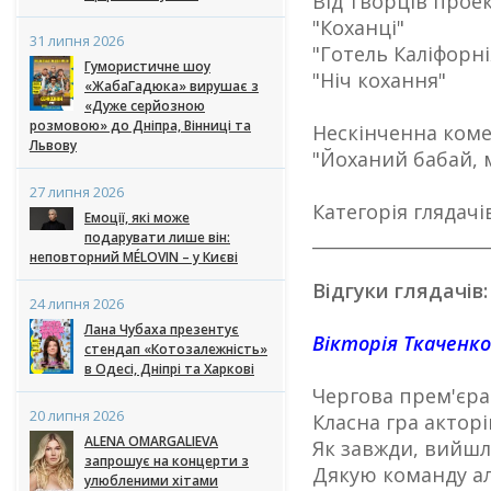
Від творців проек
"Коханці"
31 липня 2026
"Готель Каліфорні
Гумористичне шоу
"Ніч кохання"
«ЖабаГадюка» вирушає з
«Дуже серйозною
розмовою» до Дніпра, Вінниці та
Нескінченна коме
Львову
"Йоханий бабай, 
27 липня 2026
Категорія глядачі
Емоції, які може
____________________
подарувати лише він:
неповторний MÉLOVIN – у Києві
Відгуки глядачів:
24 липня 2026
Лана Чубаха презентує
Вікторія Ткаченко
стендап «Котозалежність»
в Одесі, Дніпрі та Харкові
Чергова прем'єра
20 липня 2026
Класна гра акторі
ALENA OMARGALIEVA
Як завжди, вийшли
запрошує на концерти з
Дякую команду ал
улюбленими хітами