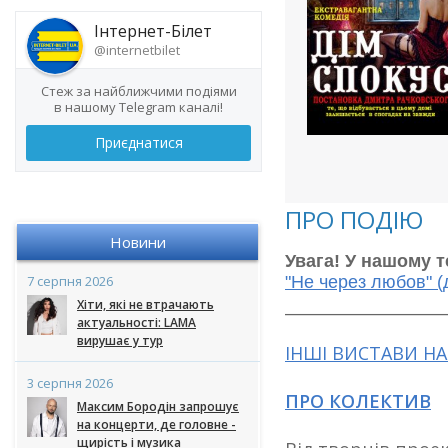
Інтернет-Білет
@internetbilet
Стеж за найближчими подіями
в нашому Telegram каналі!
Приєднатися
ПРО ПОДІЮ
Новини
Увага! У нашому т
7 серпня 2026
"Не через любов" (
____________________
Хіти, які не втрачають
актуальності: LAMA
вирушає у тур
ІНШІ ВИСТАВИ Н
3 серпня 2026
ПРО КОЛЕКТИВ
Максим Бородін запрошує
на концерти, де головне -
щирість і музика