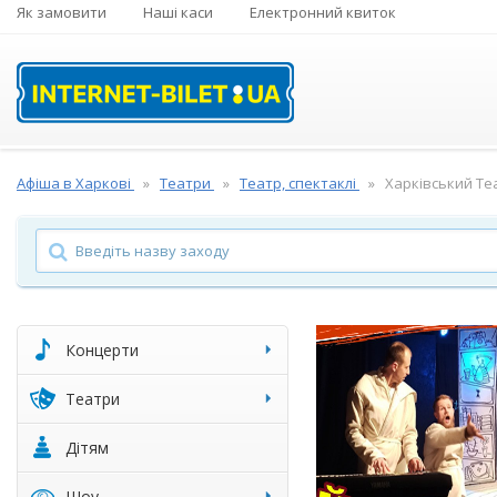
Як замовити
Наші каси
Електронний квиток
Афіша в Харкові
Театри
Театр, спектаклі
Харківський Те
Концерти
Театри
Дітям
Шоу