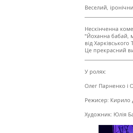
Веселий, іронічн
____________________
Нескінченна коме
"Йоханна бабай, м
від Харківського
Це прекрасний виб
____________________
У ролях:
Олег Парненко і О
Режисер: Кирило
Художник: Юлія Б