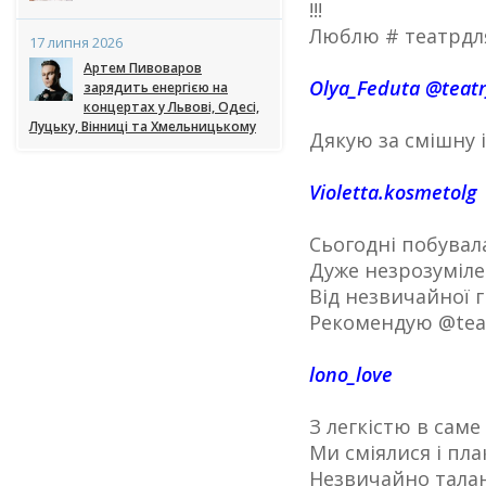
!!!
Люблю # театрдл
17 липня 2026
Артем Пивоваров
Olya_Feduta @teatr
зарядить енергією на
концертах у Львові, Одесі,
Луцьку, Вінниці та Хмельницькому
Дякую за смішну 
Violetta.kosmetolg
Сьогодні побувала
Дуже незрозуміле 
Від незвичайної гр
Рекомендую @teatr
lono_love
З легкістю в саме
Ми сміялися і пла
Незвичайно талан