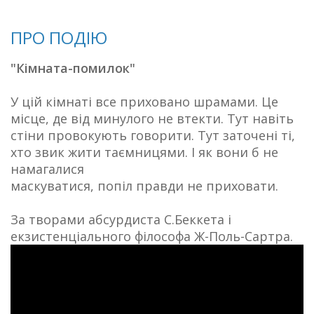
ПРО ПОДІЮ
"Кімната-помилок"
У цій кімнаті все приховано шрамами. Це
місце, де від минулого не втекти. Тут навіть
стіни провокують говорити. Тут заточені ті,
хто звик жити таємницями. І як вони б не
намагалися
маскуватися, попіл правди не приховати.
За творами абсурдиста С.Беккета і
екзистенціального філософа Ж-Поль-Сартра.