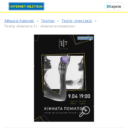
✕
Харків
Афіша в Харкові
Театри
Театр, спектаклі
Театр «Кімната Т» - «Кімната-помилок»