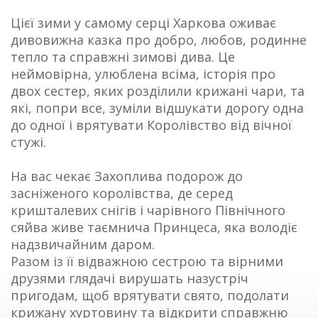
Цієї зими у самому серці Харкова оживає
дивовижна казка про добро, любов, родинне
тепло та справжні зимові дива. Це
неймовірна, улюблена всіма, історія про
двох сестер, яких розділили крижані чари, та
які, попри все, зуміли відшукати дорогу одна
до одної і врятувати Королівство від вічної
стужі.
На вас чекає Захоплива подорож до
засніженого королівства, де серед
кришталевих снігів і чарівного Північного
сяйва живе таємнича Принцеса, яка володіє
надзвичайним даром.
Разом із її відважною сестрою та вірними
друзями глядачі вирушать назустріч
пригодам, щоб врятувати свято, подолати
крижану хуртовину та відкрити справжню