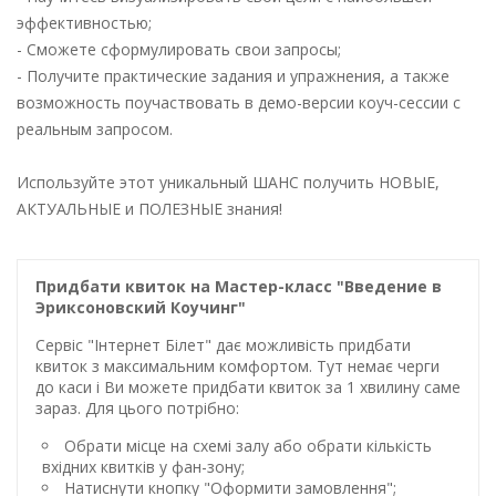
эффективностью;
- Сможете сформулировать свои запросы;
- Получите практические задания и упражнения, а также
возможность поучаствовать в демо-версии коуч-сессии с
реальным запросом.
Используйте этот уникальный ШАНС получить НОВЫЕ,
АКТУАЛЬНЫЕ и ПОЛЕЗНЫЕ знания!
Придбати квиток на Мастер-класс "Введение в
Эриксоновский Коучинг"
Сервіс "Інтернет Білет" дає можливість придбати
квиток з максимальним комфортом. Тут немає черги
до каси і Ви можете придбати квиток за 1 хвилину саме
зараз. Для цього потрібно:
Обрати місце на схемі залу або обрати кількість
вхідних квитків у фан-зону;
Натиснути кнопку "Оформити замовлення";