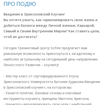
ПРО ПОДІЮ
Введение в Эриксоновский Коучинг
Вы хотите узнать, как гармонизировать свою жизнь и
добиться баланса между Личной жизнью, Карьерой,
Семьей и Своим Внутренним Миром? Как ставить цели,
чтоб их достигать?
Сегодня Тренинговый Центр SoFine предлагает вам
уникальную возможность прикоснуться к загадочному и
наиболее актуальному на сегодняшний день направлению
Личностного Развития – коучингу!
- Мастер-класс от сертифицированного Коуча
Эриксоновского Университета Виталия Худякова«Введение
в Эриксоновский коучинг», на котором вы:
- Узнаете понятие, базовые основы и ключевые
инструменты коучинга, принципы Милтона Эриксона;
- Научитесь визуализировать свои цели с наибольшей