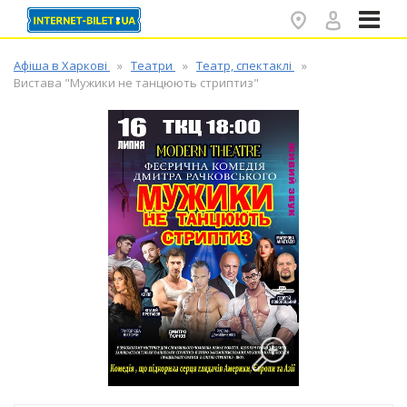
✕
Афіша в Харкові
Театри
Театр, спектаклі
Вистава "Мужики не танцюють стриптиз"