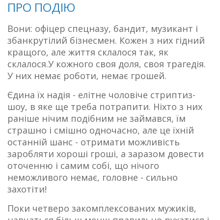
ПРО ПОДІЮ
Вони: офіцер спецназу, бандит, музикант і
збанкрутілий бізнесмен. Кожен з них гідний
кращого, але життя склалося так, як
склалося.У кожного своя доля, своя трагедія.
У них немає роботи, немає грошей.
Єдина їх надія - елітне чоловіче стриптиз-
шоу, в яке ще треба потрапити. Ніхто з них
раніше нічим подібним не займався, їм
страшно і смішно одночасно, але це їхній
останній шанс - отримати можливість
заробляти хороші гроші, а заразом довести
оточенню і самим собі, що нічого
неможливого немає, головне - сильно
захотіти!
Поки четверо закомплексованих мужиків,
навчаться більш менш правильно рухатися і