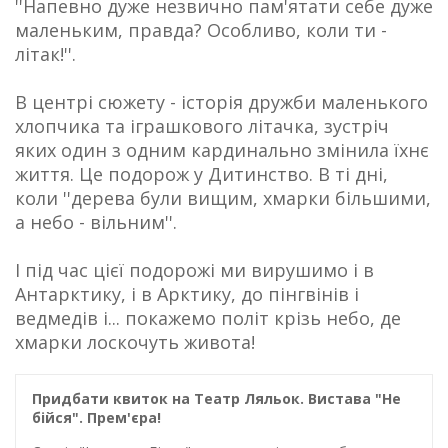
''Напевно дуже незвично пам'ятати себе дуже
маленьким, правда? Особливо, коли ти -
літак!''.
В центрі сюжету - історія дружби маленького
хлопчика та іграшкового літачка, зустріч
яких один з одним кардинально змінила їхнє
життя. Це подорож у Дитинство. В ті дні,
коли ''дерева були вищим, хмарки більшими,
а небо - вільним''.
І під час цієї подорожі ми вирушимо і в
Антарктику, і в Арктику, до пінгвінів і
ведмедів і... покажемо політ крізь небо, де
хмарки лоскочуть живота!
Придбати квиток на Театр Ляльок. Вистава "Не
бійся". Прем'єра!