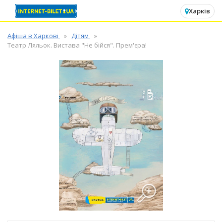
✕
Харків
Афіша в Харкові
Дітям
Театр Ляльок. Вистава "Не бійся". Прем'єра!