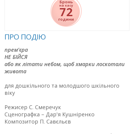
Бронь
на касу
72
години
ПРО ПОДІЮ
прем'єра
НЕ БІЙСЯ
або як літати небом, щоб хмарки лоскотали
живота
для дошкільного та молодшого шкільного
віку
Режисер С. Смеречук
Сценографка – Дар'я Кушніренко
Композитор П. Савєльєв