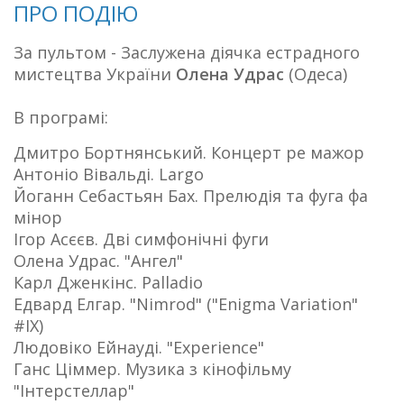
ПРО ПОДІЮ
За пультом - Заслужена діячка естрадного
мистецтва України
Олена Удрас
(Одеса)
В програмі:
Дмитро Бортнянський. Концерт ре мажор
Антоніо Вівальді. Largo
Йоганн Себастьян Бах. Прелюдія та фуга фа
мінор
Ігор Асєєв. Дві симфонічні фуги
Олена Удрас. "Ангел"
Карл Дженкінс. Palladio
Едвард Елгар. "Nimrod" ("Enigma Variation"
#IX)
Людовіко Ейнауді. "Experience"
Ганс Ціммер. Музика з кінофільму
"Інтерстеллар"