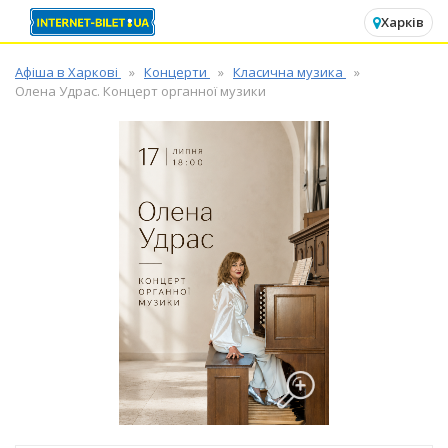
✕
Харків
Афіша в Харкові
Концерти
Класична музика
Олена Удрас. Концерт органної музики