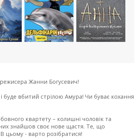
о режисера Жанни Богусевич!
є і буде вбитий стрілою Амура! Чи буває кохання
юбовного квартету – колишні чоловік та
 них знайшов своє нове щастя. Те, що
 В цьому - варто розібратися!