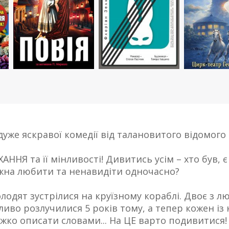
 дуже яскравої комедії від талановитого відомог
АННЯ та її мінливості! Дивитись усім – хто був, 
жна любити та ненавидіти одночасно?
лодят зустрілися на круїзному кораблі. Двоє з л
ливо розлучилися 5 років тому, а тепер кожен із
ажко описати словами... На ЦЕ варто подивитися!