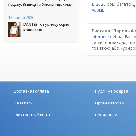
В 2026 році багато 
Луцьку, Вінниці та Хмельницькому
Харків
.
13 липня 2026
DANTES готує нову серію
концертів
Вистава "Пароль Фла
internet-bilet.ua
, Ви з
та дитячі заходи, що
готівкою або кур'єр
Доставка і оплата
Публічна оферта
Наші каси
Організаторам
Електронний квиток
Продавцям