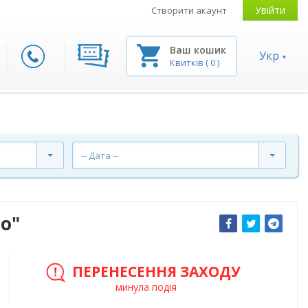
Увійти
Створити акаунт
Ваш кошик
Укр
Квитків
(
0
)
-- Дата --
о"
ПЕРЕНЕСЕННЯ ЗАХОДУ
минула подія