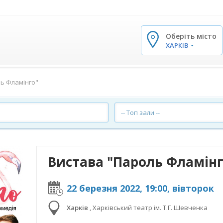
Оберіть місто
✕
ХАРКІВ
ь Фламінго"
-- Топ зали --
Вистава "Пароль Фламінг
22 березня 2022, 19:00, вівторок
Харків
,
Харківський театр ім. Т.Г. Шевченка