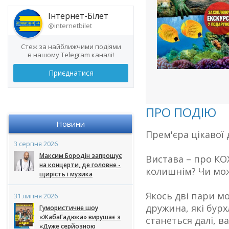
Інтернет-Білет
@internetbilet
Стеж за найближчими подіями
в нашому Telegram каналі!
Приєднатися
ПРО ПОДІЮ
Новини
Прем'єра цікавої
3 серпня 2026
Максим Бородін запрошує
Вистава – про КОХ
на концерти, де головне -
колишнім? Чи мо
щирість і музика
Якось дві пари мо
31 липня 2026
дружина, які бурх
Гумористичне шоу
«ЖабаГадюка» вирушає з
станеться далі, в
«Дуже серйозною