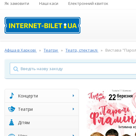
Як замовити
Наші каси
Електронний квиток
Афіша в Харкові
Театри
Театр, спектаклі
Вистава "Парол
Концерти
Театри
Дітям
Шоу