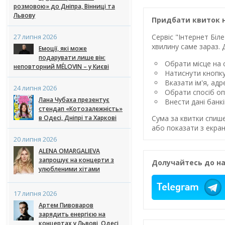
розмовою» до Дніпра, Вінниці та
Львову
Придбати квиток н
27 липня 2026
Сервіс "Інтернет Бі
хвилину саме зараз. 
Емоції, які може
подарувати лише він:
Обрати місце на с
неповторний MÉLOVIN – у Києві
Натиснути кнопк
Вказати ім'я, ад
24 липня 2026
Обрати спосіб оп
Лана Чубаха презентує
Внести дані банк
стендап «Котозалежність»
в Одесі, Дніпрі та Харкові
Сума за квитки спиш
або показати з екран
20 липня 2026
ALENA OMARGALIEVA
запрошує на концерти з
Долучайтесь до на
улюбленими хітами
17 липня 2026
Артем Пивоваров
зарядить енергією на
концертах у Львові, Одесі,