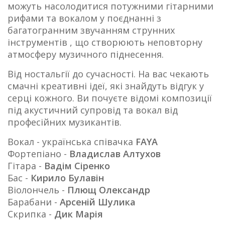
можуть насолодитися потужними гітарними
рифами та вокалом у поєднанні з
багатогранним звучанням струнних
інструментів , що створюють неповторну
атмосферу музичного піднесення.
Від ностальгії до сучасності. На вас чекають
смачні креативні ідеї, які знайдуть відгук у
серці кожного. Ви почуєте відомі композиції
під акустичний супровід та вокал від
професійних музикантів.
Вокал - українська співачка
FAYA
Фортепіано -
Владислав Алтухов
Гітара -
Вадім Сіренко
Бас -
Кирило Булавін
Віолончель -
Плющ Олександр
Барабани -
Арсеній Шулика
Скрипка -
Дик Марія