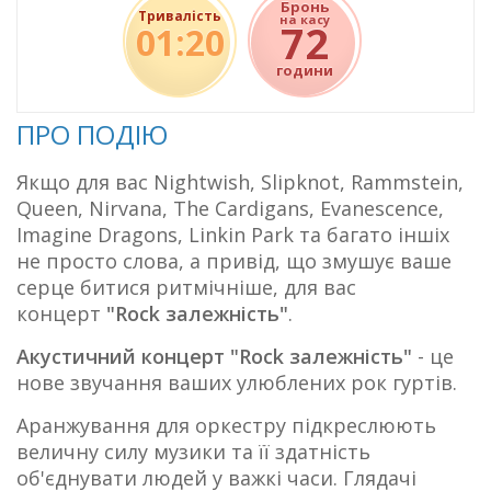
Бронь
Тривалість
на касу
72
01:20
години
ПРО ПОДІЮ
Якщо для вас Nightwish, Slipknot, Rammstein,
Queen, Nirvana, The Cardigans, Evanescence,
Imagine Dragons, Linkin Park та багато іншіх
не просто слова, а привід, що змушує ваше
серце битися ритмічніше, для вас
концерт
"Rock залежність"
.
Акустичний концерт "Rock залежність"
- це
нове звучання ваших улюблених рок гуртів.
Аранжування для оркестру підкреслюють
величну силу музики та її здатність
об'єднувати людей у важкі часи. Глядачі