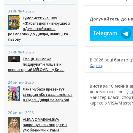
31 липня 2026
Гумористичне шоу
Долучайтесь до на
«ЖабаГадюка» вирушає з
«Дуже серйозною
розмовою» до Дніпра, Вінниці та
Львову
27 липня 2026
Емоції, які може
В 2026 році багато 
подарувати лише він:
Харків
.
неповторний MÉLOVIN – у Києві
24 липня 2026
Вистава "Сімейна а
Лана Чубаха презентує
допомогою сервісу
i
стендап «Котозалежність»
майстер-класи, спорт
в Одесі, Дніпрі та Харкові
карткою
VISA/Maste
20 липня 2026
ALENA OMARGALIEVA
запрошує на концерти з
улюбленими хітами