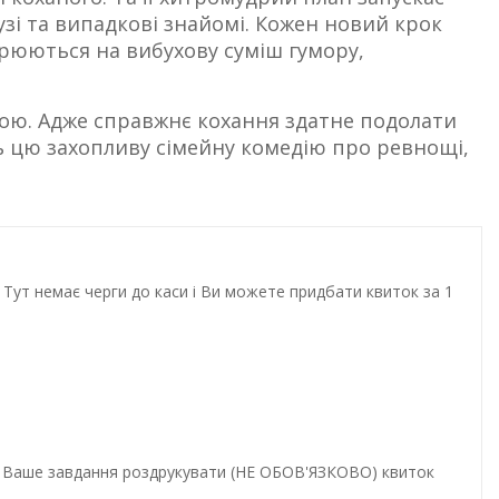
узі та випадкові знайомі. Кожен новий крок
орюються на вибухову суміш гумору,
трою. Адже справжнє кохання здатне подолати
ь цю захопливу сімейну комедію про ревнощі,
Тут немає черги до каси і Ви можете придбати квиток за 1
и. Ваше завдання роздрукувати (НЕ ОБОВ'ЯЗКОВО) квиток