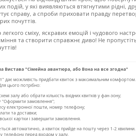
х подій, у які виявляються втягнутими рідні, др
утує справу, а спроби приховати правду перетв
их почуттів.
р легкого сміху, яскравих емоцій і чудового нас
уміння та створити справжнє диво! Не пропустіт
уттів!
а Вистава "Сімейна авантюра, або Вона на все згодна"
лет" дає можливість придбати квиток з максимальним комфортом. 
Для цього потрібно:
хемі залу або обрати кількість вхідних квитків у фан-зону;
у "Оформити замовлення";
ресу електронної пошти, номер телефону;
лати та доставки;
івської картки і завершити замовлення.
еться автоматично, а квиток прийде на пошту через 1-2 хвилин
у телефону перед входом у залу.