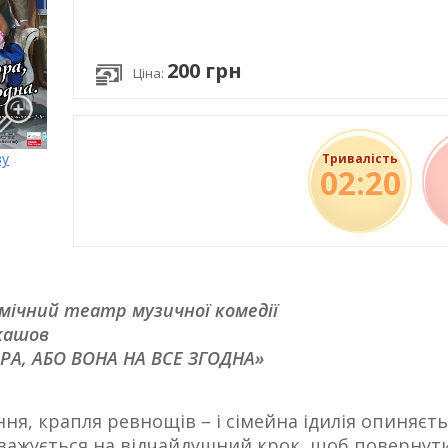
200 грн
Ціна:
ву
Тривалість
02:20
мічний театр музичної комедії
укашов
А, АБО ВОНА НА ВСЕ ЗГОДНА»
я, крапля ревнощів – і сімейна ідилія опиняєтьс
аважується на відчайдушний крок, щоб повернути