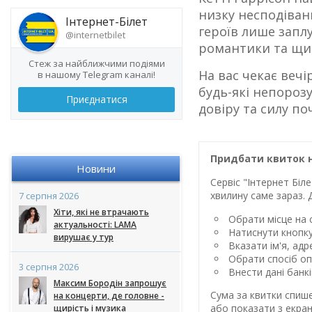
низку несподівани
Інтернет-Білет
героїв лише запл
@internetbilet
романтики та щир
Стеж за найближчими подіями
На вас чекає вечі
в нашому Telegram каналі!
будь-які непороз
Приєднатися
довіру та силу поч
Придбати квиток н
Новини
Сервіс "Інтернет Бі
хвилину саме зараз. 
7 серпня 2026
Хіти, які не втрачають
Обрати місце на с
актуальності: LAMA
Натиснути кнопк
вирушає у тур
Вказати ім'я, ад
Обрати спосіб оп
3 серпня 2026
Внести дані банк
Максим Бородін запрошує
Сума за квитки спиш
на концерти, де головне -
або показати з екран
щирість і музика