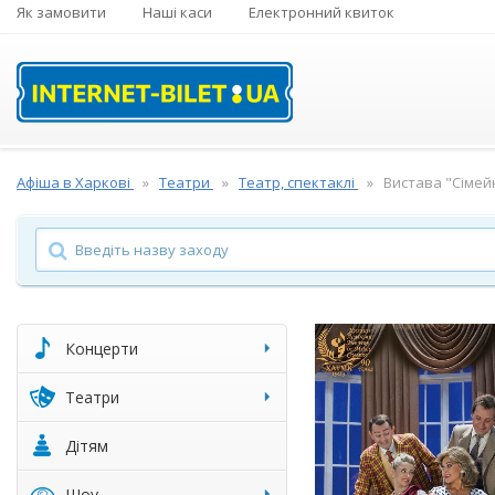
Як замовити
Наші каси
Електронний квиток
Афіша в Харкові
Театри
Театр, спектаклі
Вистава "Сімей
Концерти
Театри
Дітям
Шоу