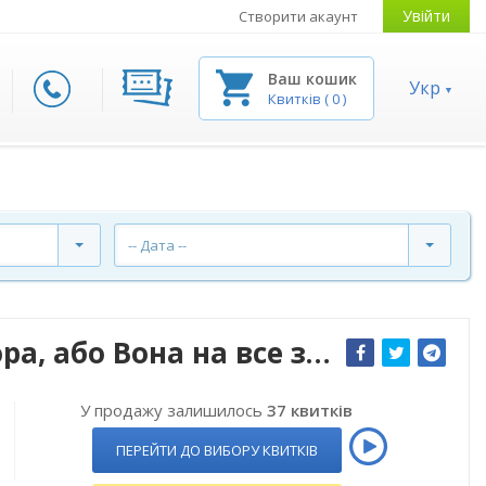
Увійти
Створити акаунт
Ваш кошик
Укр
Квитків
(
0
)
-- Дата --
Вистава "Сімейна авантюра, або Вона на все згодна"
У продажу залишилось
37 квитків
ПЕРЕЙТИ ДО ВИБОРУ КВИТКІВ