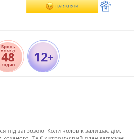
НАТЯКНУТИ
Бронь
на касу
12
48
+
годин
я під загрозою. Коли чоловік залишає дім,
 коханого. Та її хитромудрий план запускає