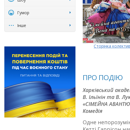
Гумор
Інше
Сторінка колекти
ПРО ПОДІЮ
Харківський акаде
В. Ільїнін та В. Л
«СІМЕЙНА АВАНТЮР
Комедія
Одне непорозумінн
Кетті Гаррісон н